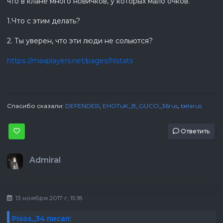
что в клане много новичков, у которых мало очков.
1.Что с этим делать?
2. Ты уверен, что эти люди не сольются?
https://maxplayers.net/pages/hlstats
Спасибо сказали:
DEFENDER
,
EHOTuK_B_GUCCI_36rus
,
belarus
Ответить
Admiral
13 ноября 2017 г, 15:18
Pisos_34 писал: