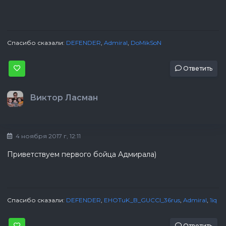
Спасибо сказали:
DEFENDER
,
Admiral
,
DoMikSoN
Ответить
Виктор Ласман
4 ноября 2017 г, 12:11
Приветствуем первого бойца Адмирала)
Спасибо сказали:
DEFENDER
,
EHOTuK_B_GUCCI_36rus
,
Admiral
,
1iq
Ответить