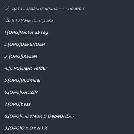
1.4.
Дата создания клана.----4 ноября
1.5.
В КЛАНЕ 10 игрока
1.
[OPG]Vector 55 reg
2.
[OPG]DEFENDER
3.
[OPG]]KaZaN
4.[OPG]DaRt VeIdEr
5.[OPG]{A}dmiral
6.[OPG]GRUZIN
7.[OPG]bess
8.[OPG]-_-DoMuK B DepeBHE-_-
9.[OPG]O x O t N 1 K