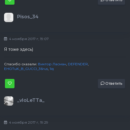
Pisos_34
4 ноября 2017 г, 19:07
Я тоже здесь)
Спасибо сказали:
Виктор Ласман
,
DEFENDER
,
EHOTuK_B_GUCCI_36rus
,
1iq
Ответить
_vIoLeTTa_
4 ноября 2017 г, 19:29