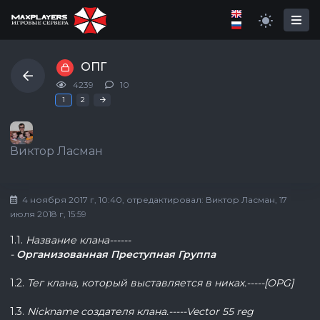
ОПГ
4239
10
Последняя
»
1
2
Виктор Ласман
4 ноября 2017 г, 10:40
, отредактировал:
Виктор Ласман
, 17
июля 2018 г, 15:59
1.1.
Название клана------
-
Организованная
Преступная
Группа
1.2.
Тег клана, который выставляется в никах.-----[OPG]
1.3.
Nickname создателя клана.-----Vector 55 reg