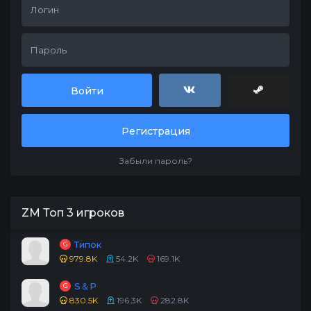
Войти
Регистрация
Забыли пароль?
ZM Топ 3 игроков
Типок
G
979.8K
54.2K
169.1K
S＆P
G
830.5K
196.3K
282.8K