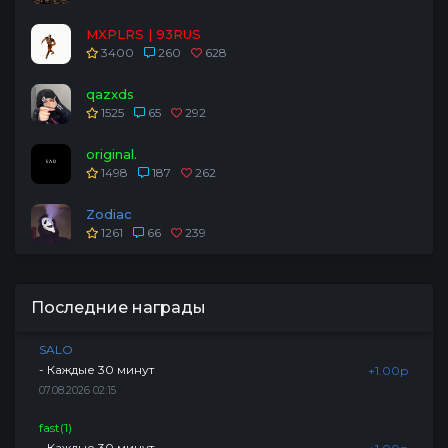
MXPLRS | 93RUS
3400
260
628
qazxds
1525
65
292
original.
1498
187
262
Zodiac
1261
66
239
Последние награды
SALO
- Каждые 30 минут
+1.00р
07.08.2026 02:15
fast(1)
- Каждые 30 минут