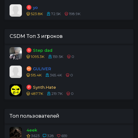
yo
G
523.8K
72.5K
198.9K
CSDM Топ 3 игроков
Step dad
G
1095.3K
159.5K
0
GULIVER
H-
515.4K
365.4K
0
Synth.Hate
P
487.7K
219.7K
0
Топ пользователей
4eek
3623
328
659