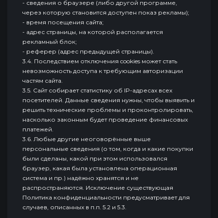
- сведения о браузере (либо другой программе,
через которую становится доступен показ рекламы);
- время посещения сайта;
- адрес страницы, на которой располагается
рекламный блок;
- реферер (адрес предыдущей страницы).
3.4. Последствием отключения cookies может стать
невозможность доступа к требующим авторизации
частям сайта.
3.5. Cайт собирает статистику об IP-адресах всех
посетителей. Данные сведения нужны, чтобы выявить и
решить технические проблемы и проконтролировать,
насколько законным будет проведение финансовых
платежей.
3.6. Любые другие неоговорённые выше
персональные сведения (о том, когда и какие покупки
были сделаны, какой при этом использовался
браузер, какая была установлена операционная
система и пр.) надёжно хранятся и не
распространяются. Исключение существующая
Политика конфиденциальности предусматривает для
случаев, описанных в п.п. 5.2 и 5.3.