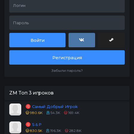
Войти
Регистрация
Забыли пароль?
ZM Топ 3 игроков
Самый Добрый Игpok
G
980.6K
54.3K
169.4K
S＆P
G
830.5K
196.3K
282.8K