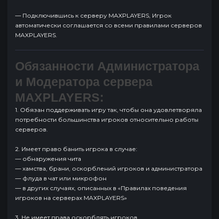
— Подключившись к серверу MAXPLAYERS, Игрок
автоматически соглашается со всеми правилами серверов
MAXPLAYERS.
Обязанности Администратора
и Модератора сервера
MAXPLAYERS:
1. Обязан поддерживать игру так, чтобы она удовлетворяла
потребности большинства игроков относительно работы
серверов.
2. Имеет право банить игрока в случае:
— обнаружения чита
— хамства, брани, оскорблений игроков и администратора
— флуда в чат или микрофон
— в других случаях, описанных в
«
Правилах поведения
игроков на серверах MAXPLAYERS
»
3. Не имеет права оскорблять игроков.