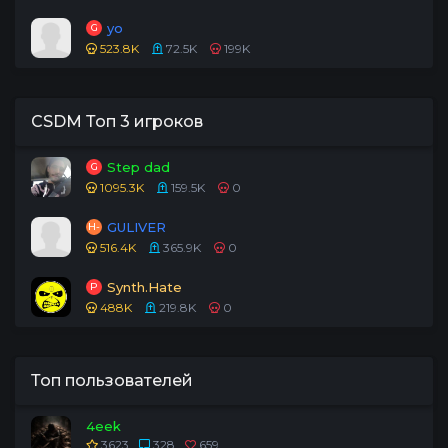
yo
G
523.8K
72.5K
199K
CSDM Топ 3 игроков
Step dad
G
1095.3K
159.5K
0
GULIVER
H-
516.4K
365.9K
0
Synth.Hate
P
488K
219.8K
0
Топ пользователей
4eek
3623
328
659