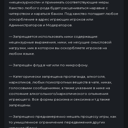
«нецензурности» и принимать соответствующие меры.
Хамство любого рода будет расцениваться наравне с
читерством и караться баном. Под хамство попадает любое
оскорбление в адрес играющих игроков или
Администраторов и Модераторов.
— Запрещается использовать ники содержащие:
нецензурные выражения, ники, не несущие смысловой
нагрузки, ник в котором вы оскорбляете игроков на
любом языке.
— Запрещён флуд в чат или по микрофону.
— Категорически запрещена пропаганда, алкоголя,
наркотиков, любых психотропных веществ в чате, никах,
голосовыми сообщениями, а также указание в нике на
состояние алкогольного/наркотического опьянения
играющего. Все формы расизма и сексизма и т.д также
запрещены.
— Запрещено преднамеренно мешать процессу игры, как
то умышленное ограничение передвижения других
игроков (блок).