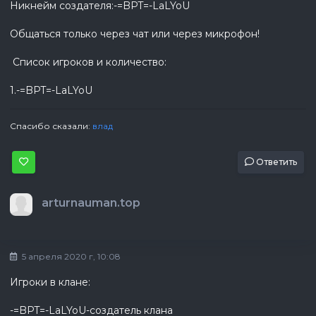
Никнейм создателя:-=BPT=-LaLYoU
Общаться только через чат или через микрофон!
Список игроков и количество:
1.-=BPT=-LaLYoU
Спасибо сказали:
влад
Ответить
arturnauman.top
5 апреля 2020 г, 10:08
Игроки в клане:
-=BPT=-LaLYoU-создатель клана