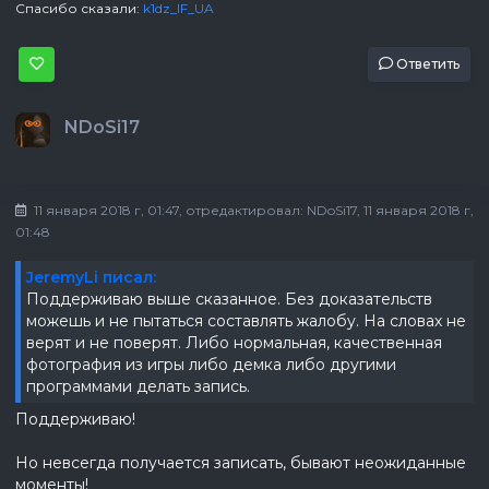
Спасибо сказали:
k1dz_IF_UA
Ответить
NDoSi17
11 января 2018 г, 01:47
, отредактировал:
NDoSi17
, 11 января 2018 г,
01:48
JeremyLi писал:
Поддерживаю выше сказанное. Без доказательств
можешь и не пытаться составлять жалобу. На словах не
верят и не поверят. Либо нормальная, качественная
фотография из игры либо демка либо другими
программами делать запись.
Поддерживаю!
Но невсегда получается записать, бывают неожиданные
моменты!