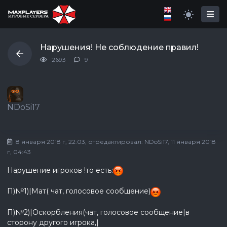
Нарушения! Не соблюдение правил!
2693
9
NDoSi17
8 января 2018 г, 22:03
, отредактировал:
NDoSi17
, 11 января 2018
г, 04:43
Нарушение игроков !то есть:
П)№1)|Мат( чат, голосовое сообщение)
П)№2)|Оскорбления(чат, голосовое сообщение|в
сторону другого игрока,|