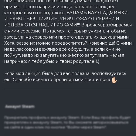
они набирают килл в консоль и убивают людей без
причин. Школозаврики иногда натварят таких дел
которые вам и не виделось. ВЗЛАМЫВАЮТ АДМИНКИ
И БАНЯТ БЕЗ ПРИЧИН, УНИЧТОЖАЮТ СЕРВЕР И
ИЗДЕВАЮТСЯ НАД ИГРОКАМИ!!! Впрочем, разбираемся
с ними серьёзно. Пытаемся теперь их унизить чтобы не
заходили на сервер или просто сделать их адекватными.
Хотя, разве их можно перевоспитать? Конечно да! С ними
надо ласково и вежливо всё обсудить, а если они не
поймут, надо их запугать (но жёстко запугивать нельзя
например: я тебя убью и твоих родителей.)
Если моя лекция была для вас полезна, воспользуйтесь
ею. Спасибо всем кто прочитал мой пост и пока
Аккаунт Steam
Прикрепить профиль к аккаунту Steam. Если Ваш профиль будет
прикреплен к аккаунту Steam, то Вы сможете авторизовываться
на сайте в один клик по кнопке "Войти через Steam".