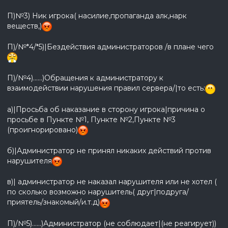
П)№3) Ник игрока( насилие,пропаганда алк,нарк
веществ,)
П)/№*4/*5)|Бездействия администраторов /в плане чего
П)/№4)......)Обращения к администратору к
взаимодействии нарушения правил сервера/|то есть:
а)|Просьба об наказание в сторону игрока|причина о
просьбе в Пункте №1, Пункте №2,Пункте №3
(проигнорировано)
б)|Администратор не принял никаких действий против
нарушителя
в)| администратор не наказал нарушителя или не хотел (
по сколько возможно нарушитель( друг|подруга/
приятель/знакомый/и.т.д)
П)/№5)......)Администратор (не соблюдает|(не реагирует))