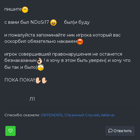
пишите
с вами был NDoSi17
был|и буду
и пожалуйста запоминайте ник игрока который вас
оскорбил обязательно накажем
игрок совершивший правонарушения не останется
безнаказаным
! я хочу в этом быть уверен| и хочу что
бы так и было|
ПОКА ПОКА!!
Л1
Спасибо сказали:
DEFENDER
,
Странный Случай
,
belarus
Ответить