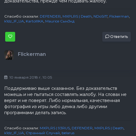
доказательства, прежде чем подавать жалобу.
Спасибо сказали:
DEFENDER
,
MXPLRS | Death
,
NDoSi17
,
Flickerman
,
k1dz_IF_UA
,
KartoIIIKA
,
Maurice Сын3кд
Ответить
Flickerman
10 января 2018 г, 10:05
Поддерживаю выше сказанное. Без доказательств
можешь и не пытаться составлять жалобу. На словах не
верят и не поверят. Либо нормальная, качественная
фотография из игры либо демка либо другими
программами делать запись.
Спасибо сказали:
MXPLRS | 93RUS
,
DEFENDER
,
MXPLRS | Death
,
k1dz_IF_UA
,
Странный Случай
,
belarus