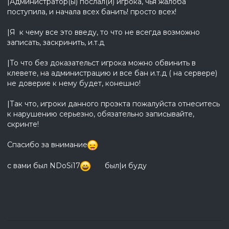
|Администратор(ы) послал(и) игрока, чья жалоба
поступила, и начала всех банить! просто всех!
|Я к чему все это введу, то что не всегда возможно
записать, заскринить, и.т.д
|То что без доказательст игрока можно обвинить в
клевете, на администрацию и все бан и.т.д ( на сервере)
не доверие к нему будет, конешно!
|Так что, игроки данного проэкта пожалуйста отнеситесь
к нарушению серьезно, обязательно записывайте,
скринте!
Спасибо за внимание
с вами был NDoSi17
был|и буду