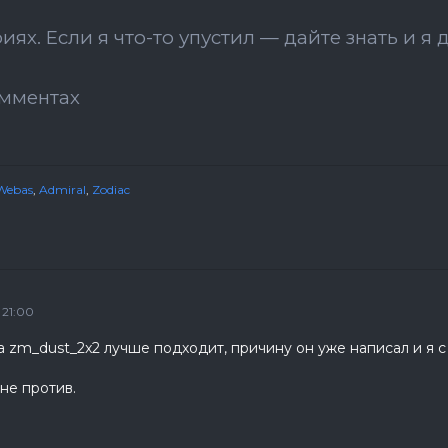
ях. Если я что-то упустил — дайте знать и я 
омментах
Webas
,
Admiral
,
Zodiac
 21:00
та zm_dust_2x2 лучше подходит, причину он уже написал и я 
не против.