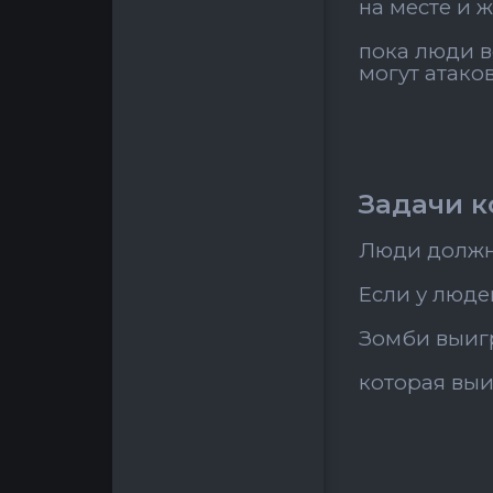
на месте и 
пока люди в
могут атако
Задачи 
Люди должны
Если у люде
Зомби выигр
которая вы