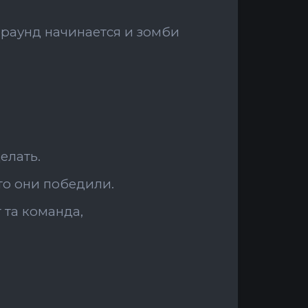
9 раунд начинается и зомби
елать.
 то они победили.
 та команда,