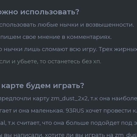
жно использовать?
спользовать любые нычки и возвышенности.
т пишем свое мнение в комментариях.
то нычки лишь сломают всю игру. Трех жирны
если и убьете, то останетесь без хп.
 карте будем играть?
предпочли карту zm_dust_2x2, т.к она наибол
агает и она маленькая. 93RUS хочет провести 
al, т.к считает, что она больше подойдет под 
 вы написали, хотите ли вы играть на zm_dust