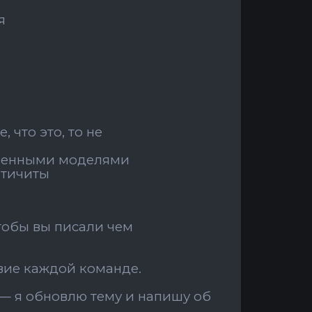
я
, что это, то не
 сменными моделями
нтичиты
тобы вы писали чем
твие каждой команде.
я — я обновлю тему и напишу об