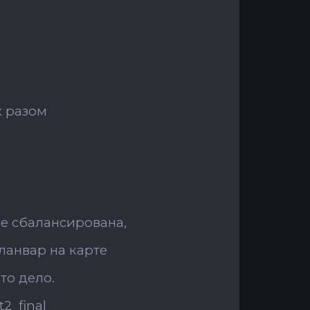
х разом
ее сбалансирована,
кланвар на карте
это дело.
2_final