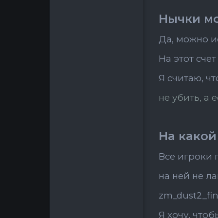
Нычки мо
Да, можно и
На этот сче
Я считаю, ч
не убить, а 
На какой
Все игроки 
на ней не л
zm_dust2_fin
Я хочу,
чтобы