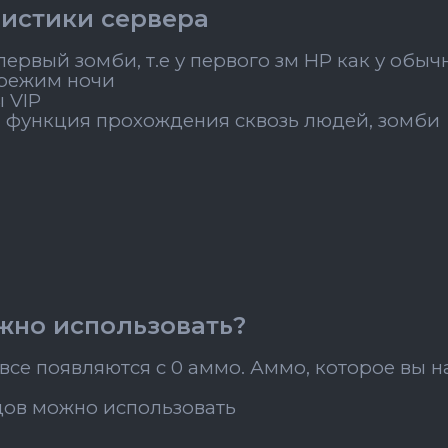
истики сервера
ервый зомби, т.е у первого зм HP как у обыч
режим ночи
 VIP
 функция прохождения сквозь людей, зомби
жно использовать?
все появляются с 0 аммо. Аммо, которое вы 
дов можно использовать