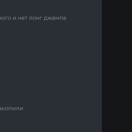
ного и нет лонг джампа
накопили