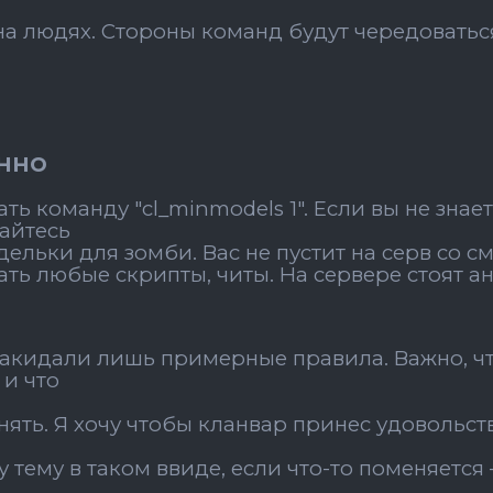
 на людях. Стороны команд будут чередоватьс
нно
ть команду "cl_minmodels 1". Если вы не знаете
айтесь
дельки для зомби. Вас не пустит на серв со
ть любые скрипты, читы. На сервере стоят а
акидали лишь примерные правила. Важно, ч
и что
нять. Я хочу чтобы кланвар принес удовольс
у тему в таком ввиде, если что-то поменяетс