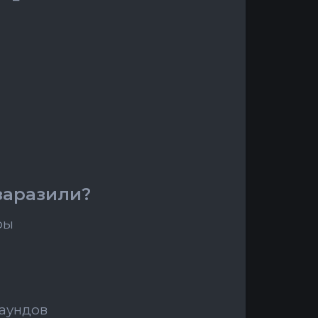
 заразили?
ры
раундов