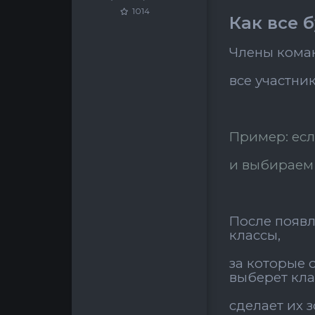
1014
Как все 
Члены коман
все участни
Пример: есл
и выбираем 
После появл
классы,
за которые 
выберет кла
сделает их 