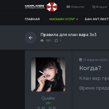
Новости
Форум
ГЛАВНАЯ
МАГАЗИН УСЛУГ
БАН-МУТ ЛИСТ
Правила для клан вара 3х3
1157
1
17 апреля 2021 г,
Когда?
Клан вар пр
Время предв
Quake
VIP
191
59