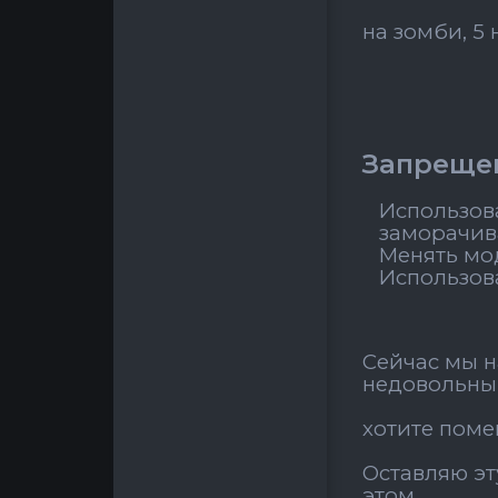
на зомби, 5
Запреще
Использова
заморачив
Менять мо
Использова
Сейчас мы н
недовольны 
хотите поме
Оставляю эт
этом