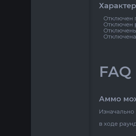
Характер
Отключен п
Отключен 
Отключены
Отключена
FAQ
Аммо мо
Изначально 
в ходе раун