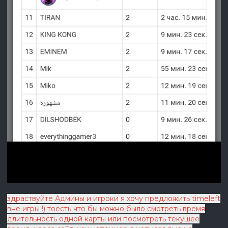
здраствуйте Админы и игроки я хочу предложить timeleft
вне игры !) тоесть что бы можно было смотреть время
длительность одной карты или посмотреть текущее