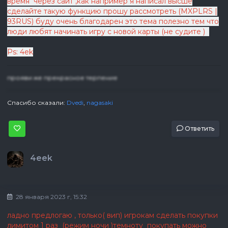
время через сайт ,как например я написал высше
сделайте такую функцию прошу рассмотреть (MXPLRS |
93RUS) буду очень благодарен это тема полезно тем что
люди любят начинать игру с новой карты (не судите )
Ps: 4ek
прояви же прекрасное терпение
Спасибо сказали:
Dvedi
,
nagasaki
Ответить
4eek
28 января 2023 г, 15:32
ладно предлогаю , только( вип) игрокам сделать покупки
лимитом 1 раз (режим ночи )темноту покупать можно