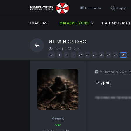
Новости
Форум
ГЛАВНАЯ
МАГАЗИН УСЛУГ
БАН-МУТ ЛИСТ
ИГРА В СЛОВО
16191
285
Первая
«
1
2
...
23
24
25
26
27
28
29
7 марта 2024 г, 13
Огурец
прояви же прекра
4eek
VIP
659
328