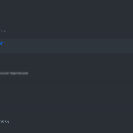
3:54
л:
сное терпение
05:34