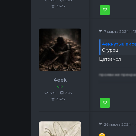
3623
7 марта 2024 г, 1
4екнутыu писа
Огурец
Цетрамол
прояви же прекра
4eek
VIP
659
328
3623
26 марта 2024 г, 