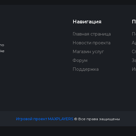
Навигация
П
Главная страница
П
Новости проекта
А
по
ke
Магазин услуг
С
Форум
З
Поддержка
И
Игровой проект MAXPLAYERS
© Все права защищены