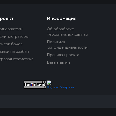
роект
Информация
ользователи
Об обработке
персональных данных
дминистраторы
Политика
писок банов
конфиденциальности
аявки на разбан
Правила проекта
гровая статистика
База знаний