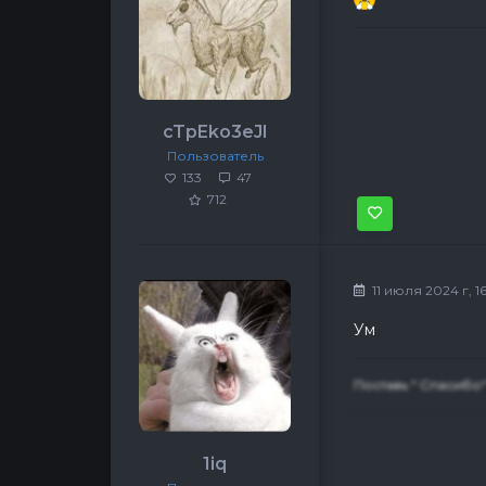
cTpEko3eJl
Пользователь
133
47
712
11 июля 2024 г, 16
Ум
Поставь " Спасибо" 
1iq