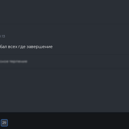
:13
е6ал всех где завершение
сное терпение
29