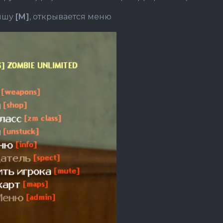
вишу
[M]
, открывается меню