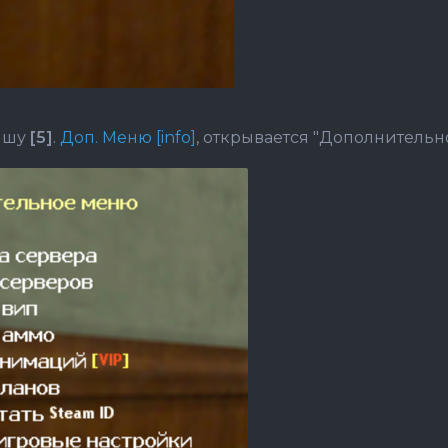
ишу
[5]
.
Доп. Меню [info]
, открывается "Дополнитель