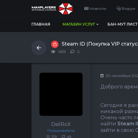
Новости
Форум
ГЛАВНАЯ
МАГАЗИН УСЛУГ
БАН-МУТ ЛИСТ
Steam ID (Покупка VIP статуса
1635
0
20 сентября 2024
Доброго време
Сегодня я рас
никакой разни
Очень часто л
найти
Steam 
DeilRoX
зайти в свою C
Пользователь
179
49