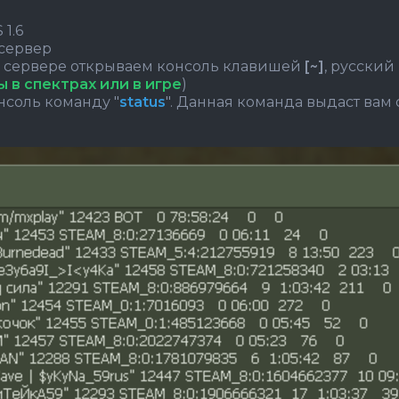
 1.6
 сервер
на сервере открываем консоль клавишей
[~]
, русски
 в спектрах или в игре
)
нсоль команду "
status
". Данная команда выдаст вам 