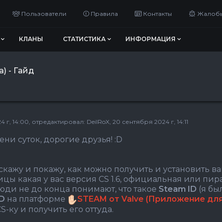
Пользователи
Правила
Контакты
Жалоб
КЛАНЫ
СТАТИСТИКА
ИНФОРМАЦИЯ
) - Гайд
 г, 14:00
, отредактировал:
DeilRoX
, 20 сентября 2024 г, 14:11
ни суток, дорогие друзья! :D
скажу и покажу, как можно получить и установить в
цы какая у вас версия CS 1.6, официальная или пира
юди не до конца понимают, что такое
Steam ID
(я был
ID
на платформе
STEAM от Valve (Приложение для
S-ку и получить его оттуда.