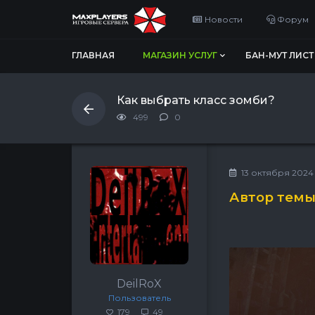
Новости
Форум
ГЛАВНАЯ
МАГАЗИН УСЛУГ
БАН-МУТ ЛИСТ
Как выбрать класс зомби?
499
0
13 октября 2024 г
Автор темы
DeilRoX
Пользователь
179
49