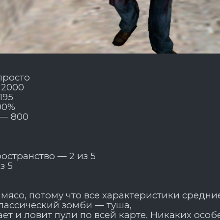
просто
 2000
 195
00%
 — 800
остранство — 2 из 5
з 5
 мясо, потому что все характеристики средни
лассический зомби — туша,
ает и ловит пули по всей карте. Никаких осо