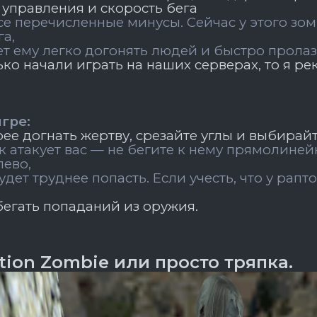
 управления и скорость бега
се перечисленные минусы.
Сейчас у этого зо
га,
ет ему легко догонять
людей и быстро пролаз
ько начали играть на наших серверах, то я р
игре:
ее догнать жертву, срезайте углы и выбирай
к атакует вас — не бегите к нему прямолиней
лево,
будет труднее попасть.
Если учесть, что у рапт
бегать попаданий из оружия.
tion Zombie или просто тряпка.