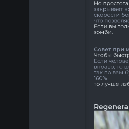
Но простота
закрывает в
скорости бе
ч
то позволя
Если вы тол
зомби.
Совет при 
Чтобы быстр
Если челове
вправо, то в
так по вам 
160%,
то лучше из
Regenera