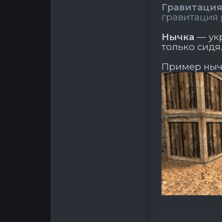
Гравитаци
гравитация 
Нычка
— укр
только сидя
Пример ныч