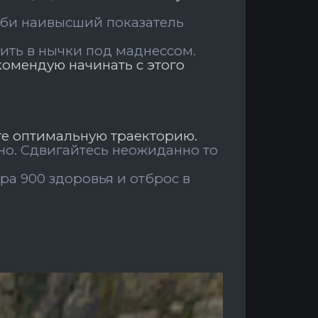
мби наивысший показатель
ить в нычки под маднессом.
екомендую начинать с этого
те оптимальную траекторию.
но.
Сдвигайтесь неожиданно то
ора 900 здоровья и отброс в