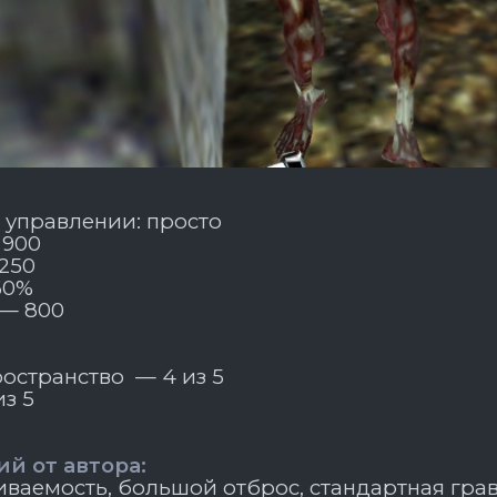
 управлении: просто
 900
250
60%
 — 800
остранство — 4 из 5
з 5
й от автора:
ваемость, большой отброс, стандартная грав