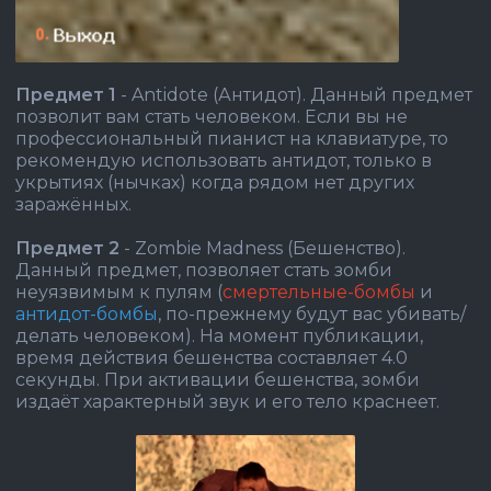
Предмет 1
- Antidote (Антидот). Данный предмет
позволит вам стать человеком. Если вы не
профессиональный пианист на клавиатуре, то
рекомендую использовать антидот, только в
укрытиях (нычках) когда рядом нет других
заражённых.
Предмет 2
- Zombie Madness (Бешенство).
Данный предмет, позволяет стать зомби
неуязвимым к пулям (
смертельные-бомбы
и
антидот-бомбы
, по-прежнему будут вас убивать/
делать человеком). На момент публикации,
время действия бешенства составляет 4.0
секунды. При активации бешенства, зомби
издаёт характерный звук и его тело краснеет.