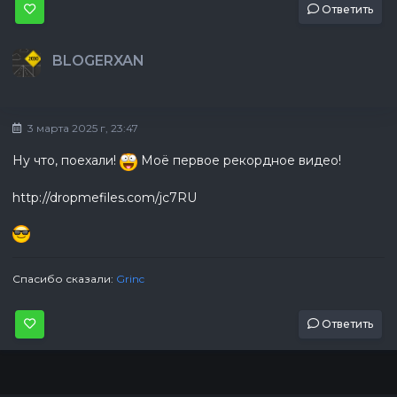
Ответить
BLOGERXAN
3 марта 2025 г, 23:47
Ну что, поехали!
Моё первое рекордное видео!
http://dropmefiles.com/jc7RU
Спасибо сказали:
Grinc
Ответить