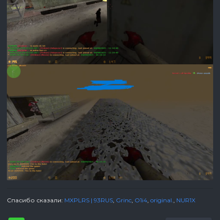
Спасибо сказали:
MXPLRS | 93RUS
,
Grinc
,
O1i4
,
original.
,
NUR1X