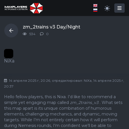
zm_2trains v3 Day/Night
534
0
NiXa
14 апреля 2025 г, 20:26
, отредактировал:
NiXa
, 14 апреля 2025 г,
20:37
Hello fellow players, this is Nixa. I'd like to recommend a
simple yet engaging map called
zm_2trains_v3
. What sets
this map apart is its unique combination of humorous
elements, challenging mechanics, and dynamic, moving
targets. While I'm not entirely certain how it will perform
during Nemesis rounds, I'm confident we'll be able to