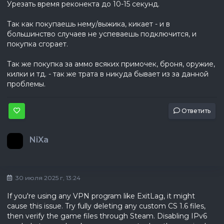
Урезать время реконекта до 10-15 секунд.
Так как покупаешь нему/выжика, кикает - и в
большинство случаев не успеваешь подключится, и
покупка сгорает.
Так же покупка за аммо всяких примочек, броня, оружие,
килки и тд. - так же трата в никуда бывает из за данной
проблемы.
Ответить
NiXa
30 июля 2025 г, 13:24
If you're using any VPN program like ExitLag, it might
cause this issue. Try fully deleting any custom CS 1.6 files,
then verify the game files through Steam. Disabling IPv6