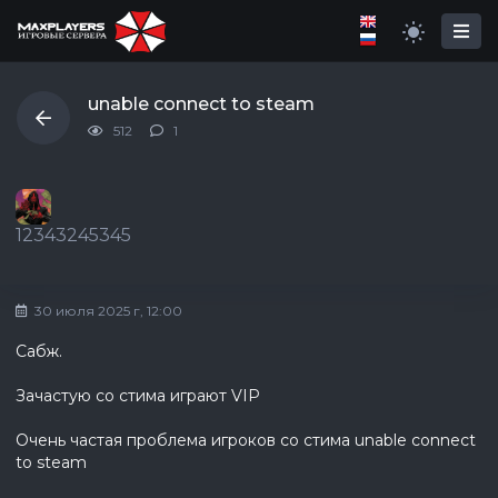
unable connect to steam
512
1
12343245345
30 июля 2025 г, 12:00
Сабж.
Зачастую со стима играют VIP
Очень частая проблема игроков со стима unable connect
to steam