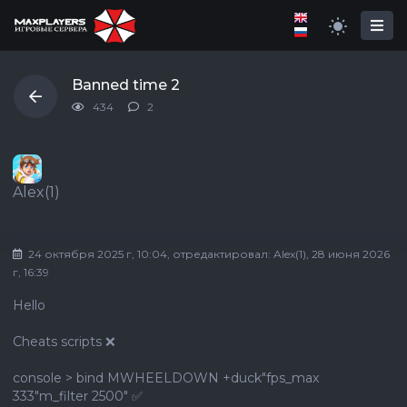
Banned time 2
434
2
Alex(1)
24 октября 2025 г, 10:04
, отредактировал:
Alex(1)
, 28 июня 2026
г, 16:39
Hello
Cheats scripts ❌
console > bind MWHEELDOWN +duck"fps_max
333"m_filter 2500" ✅