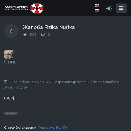
Жалоба Fizika Nur1xa
309
0
Grinc
31 декабря 2025 г, 00:32
, отредактировал:
Grinc
, 31 декабря
2025 г, 00:36
ФФФ
привет
Спасибо сказали:
Paradoxd
,
NUR1X