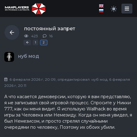
постоянный запрет
423
16
Первая
«
1
2
нуб мод
6 февраля 2026 г, 20:09
, отредактировал:
нуб мод
, 6 февраля
2026 г, 20:11
А что касается демоверсии, которую я вам представляю,
я не записывал свой игровой процесс. Спросите у Никки
777, как он меня видит. Я использую Wallhack во время
игры за Человека или Немезиду. Когда он меня увидел, я
был Немезисом, и просто стрелял случайными
очередями по человеку, Поэтому их обоих убили.