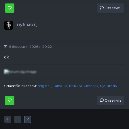
Ответить
нуб мод
6 февраля 2026 г, 20:22
ok
Спасибо сказали:
original.
,
Talha123
,
BMG NuClear 123
,
мучитель
Ответить
Первая
«
1
2