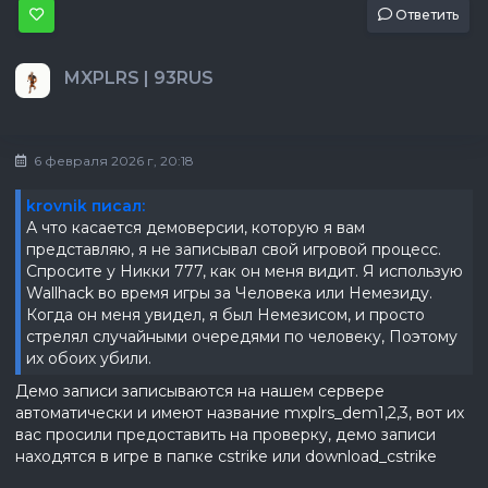
Ответить
MXPLRS | 93RUS
6 февраля 2026 г, 20:18
krovnik писал:
А что касается демоверсии, которую я вам
представляю, я не записывал свой игровой процесс.
Спросите у Никки 777, как он меня видит. Я использую
Wallhack во время игры за Человека или Немезиду.
Когда он меня увидел, я был Немезисом, и просто
стрелял случайными очередями по человеку, Поэтому
их обоих убили.
Демо записи записываются на нашем сервере
автоматически и имеют название mxplrs_dem1,2,3, вот их
вас просили предоставить на проверку, демо записи
находятся в игре в папке cstrike или download_cstrike