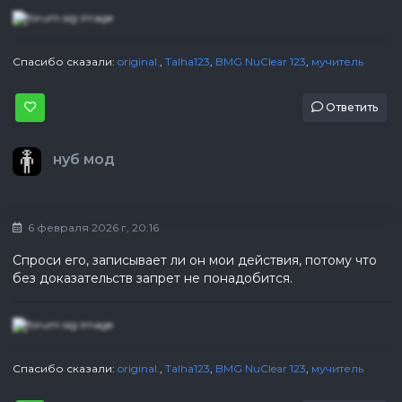
Спасибо сказали:
original.
,
Talha123
,
BMG NuClear 123
,
мучитель
Ответить
нуб мод
6 февраля 2026 г, 20:16
Спроси его, записывает ли он мои действия, потому что
без доказательств запрет не понадобится.
Спасибо сказали:
original.
,
Talha123
,
BMG NuClear 123
,
мучитель