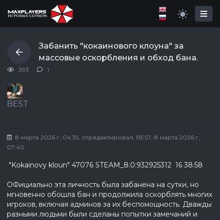
Забанить "кокаинового клоуна" за
массовые оскорбления и обход бана.
393
1
BEST
8 марта 2026 г, 04:35
, отредактировал:
BEST
, 8 марта 2026 г,
07:40
"Kokainovy kloun" 47076 STEAM_8:0:932925312 16 38:58
ОФициально эта личность была забанена на сутки, но
мгновенно обошла бан и продолжила оскорблять многих
игроков, включая админов за их беспомощность. Дважды
разными людьми были сделаны попытки замечаний и