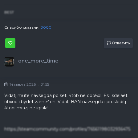
BEST
Спасибо сказали:
0000
Ответить
one_more_time
14 марта 2026 г, 01:55
Vidatj mute navsegda po seti 4tob ne obo6ol. Esli sdelaet
obxod i bydet zame4en. Vidatj BAN navsegda i prosleditj
4tobi mrazj ne igrala!
https://steamcommunity.com/profiles/76561198032936475