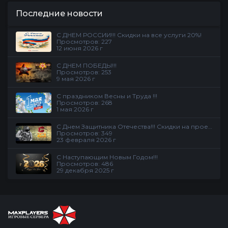
Последние новости
С ДНЕМ РОССИИ!!! Скидки на все услуги 20%!
Просмотров: 227
12 июня 2026 г
С ДНЕМ ПОБЕДЫ!!!
Просмотров: 253
9 мая 2026 г
С праздником Весны и Труда !!!
Просмотров: 268
1 мая 2026 г
С Днем Защитника Отечества!!! Скидки на проекте
Просмотров: 349
23 февраля 2026 г
С Наступающим Новым Годом!!!
Просмотров: 486
29 декабря 2025 г