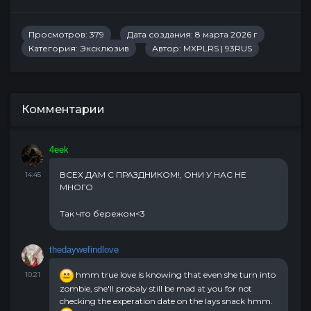
Просмотров: 379
Дата создания: 8 марта 2026 г
Категория:
Эксклюзив
Автор:
MXPLRS | 93RUS
Комментарии
4eek
ВСЕХ ДАМ С ПРАЗДНИКОМ!, ОНИ У НАС НЕ
14:45
МНОГО
Так что бережом<3
thedaywefindlove
hmm true love is knowing that even she turn into
10:21
zombie, she'll probaly still be mad at you for not
checking the experation date on the lays snack hmm.