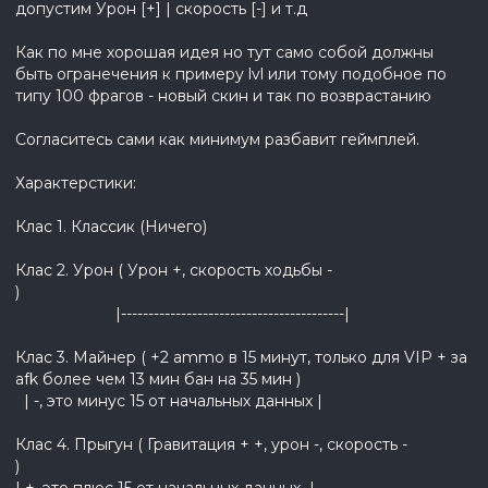
допустим Урон [+] | скорость [-] и т.д
Как по мне хорошая идея но тут само собой должны
быть огранечения к примеру lvl или тому подобное по
типу 100 фрагов - новый скин и так по возврастанию
Согласитесь сами как минимум разбавит геймплей.
Характерстики:
Клас 1. Классик (Ничего)
Клас 2. Урон ( Урон +, скорость ходьбы -
)
|-----------------------------------------|
Клас 3. Майнер ( +2 ammo в 15 минут, только для VIP + за
afk более чем 13 мин бан на 35 мин )
| -, это минус 15 от начальных данных |
Клас 4. Прыгун ( Гравитация + +, урон -, скорость -
)