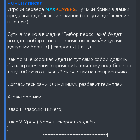
PORCHY писал:
Игроки сервера
MAX
PLAYERS
, ну чики брики в дамки,
предлагаю добавление скинов ( по сути, добавление
плюшек ).
Суть: в Меню в вкладке "Выбор персонажа" будет
выходит выбор скина с своими плюсами/минусами
допустим Урон [+] | скорость [-] и т.д
Как по мне хорошая идея но тут само собой должны
быть огранечения к примеру lvl или тому подобное по
типу 100 фрагов - новый скин и так по возврастанию
Согласитесь сами как минимум разбавит геймплей.
Характерстики:
Клас 1. Классик (Ничего)
Клас 2. Урон ( Урон +, скорость ходьбы -
)
|-----------------------------------------|