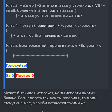
Клас 3. Майнер ( +2 ammo в 15 минут, только для VIP +
за afk более чем 13 мин бан на 35 мин )
| -, это минус 15 от начальных данных |
Клас 4. Прыгун ( Гравитация + +, урон -, скорость -
)
| +, это плюс 15 от начальных данных |
Клас 5. Бронерованый ( Броня в начале +15, урон - -,
)
|------------------------------------------|
Голосуйте!
За 0
Против 0
Может быть идея неплохая, но ты испортишь этим
баланс. Если сделать так, как ты говоришь, то люди
станут сильнее, а зомби останутся такими же.