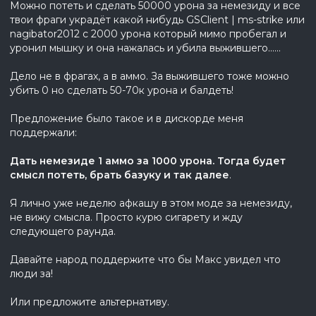
Можно потеть и сделать 50000 урона за немезиду и все
твои фраги украдёт какой нибудь GSClient | ms-strike или
nagibator2012 с 2000 урона который мимо пробегал и
уронил мышку и она нажалась и убила выжившего......
Дело не в фрагах, а в аммо. За выжившего тоже можно
убить 0 но сделать 50-70к урона и балдеть!
Предложение было такое и в дискорде меня
поддержали:
Дать немезиде 1 аммо за 1000 урона. Тогда будет
смысл потеть, брать базуку и так далее
.
Я лично уже неделю афкашу в этом моде за немезиду,
не вижу смысла. Просто курю сигарету и жду
следующего раунда.
Давайте народ поддержите что бы Макс увидел что
люди за!
Или предложите альтернативу.