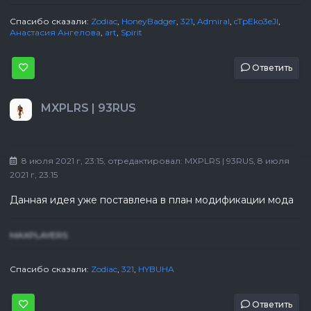
Спасибо сказали:
Zodiac
,
HoneyBadger
,
321
,
Admiral
,
cTpEko3eJl
,
Анастасия Ангелова
,
art
,
Spirit
Ответить
MXPLRS | 93RUS
8 июля 2021 г, 23:15
, отредактировал:
MXPLRS | 93RUS
, 8 июля
2021 г, 23:15
Данная идея уже поставлена в план модификации мода
MAXPLAYERS
Спасибо сказали:
Zodiac
,
321
,
HYBUHA
Ответить