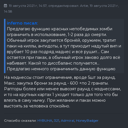
19 августа 2021 г, 14:57
, отредактировал:
Artie
, 19 августа 2021 г,
14:58
inferno писал:
Предлагаю функцию красных непобедимых зомби
ограничить в использование, 1-2 раза до смерти.
Обычный игрок закупается бронёй, оружием, тратит
паки на киллы, антидоты, а тут приходит надутый вип и
врубает 10 раз подряд маднес и всё рушит... Сам
остается при паках, а обычный игрок заново долго всё
набивает. Какой то диссбаланс получается...
Предлагаю немного ограничинить данную функцию
На мэднессы стоит ограничение, вроде 5шт за раунд.
Макс. закупка брони за раунд - 600 +по 2 гранаты.
Рапторы более или менее вывозят раунд с мэднессами,
и то на крупных картах 1 уходит только для того что бы
влезть в саму нычку. При желании и паках можно
выстоять за человека спокойно.
Спасибо сказали:
HYBUHA
,
321
,
Admiral
,
HoneyBadger