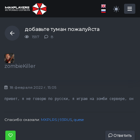
добавьте туман пожалуйста
1597
8
zombieKiller
18 февраля 2022 г, 15:05
привет, я не говорю по русски, я играю на зомби сервере, он т
Спасибо сказали:
MXPLRS | 93RUS
,
quese
Ответить