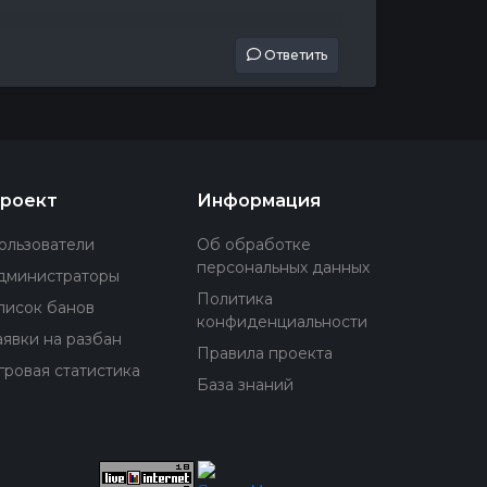
Ответить
роект
Информация
ользователи
Об обработке
персональных данных
дминистраторы
Политика
писок банов
конфиденциальности
аявки на разбан
Правила проекта
гровая статистика
База знаний