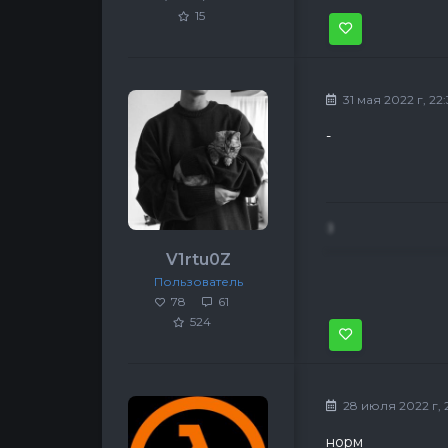
15
31 мая 2022 г, 22:
-
:)
V1rtu0Z
Пользователь
78
61
524
28 июля 2022 г, 2
норм