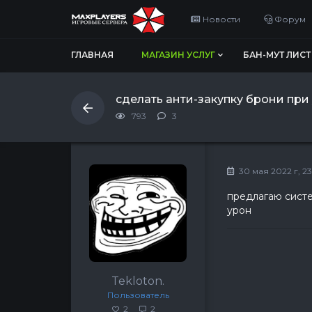
Новости
Форум
ГЛАВНАЯ
МАГАЗИН УСЛУГ
БАН-МУТ ЛИСТ
сделать анти-закупку брони при
793
3
30 мая 2022 г, 23
предлагаю систе
урон
Tekloton.
Пользователь
2
2