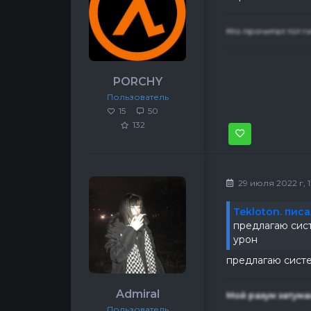
Кто прочитал тот г
PORCHY
Пользователь
15
50
132
29 июля 2022 г, 1
Tekloton. писа
предлагаю сист
урон
предлагаю систе
Admiral
Мой разум затума
Пользователь