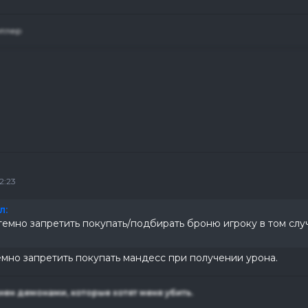
итлер
2:23
л:
емно запретить покупать/подбирать броню игроку в том слу
мно запретить покупать мандесс при получении урона.
нен демонами, которые хотят меня убить.