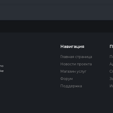
Навигация
П
Главная страница
П
Новости проекта
А
по
ke
Магазин услуг
С
Форум
З
Поддержка
И