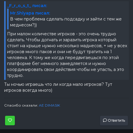
_F_r_o_s_t_ писал:
Mr.Shlyapa писал:
В чем проблема сделать подсадку и зайти с тем же
меднесом?))
При малом количестве игроков - это очень трудно
сделать. Чтобы догнать и заразить игрока который
стоит на крыше нужно несколько маднесов, + не у всех
игроков много паков и они не будут тратить на 1
человека. К тому же когда передвигаешься по этой
платформе бег немного замедляется и нужно
координировать свои действия чтобы не упасть, а это
трудно.
Ты ночью играешь что ли когда мало игроков? Тут
игроков всегда много)
Спасибо сказали:
AE DIMASIK
Ответить