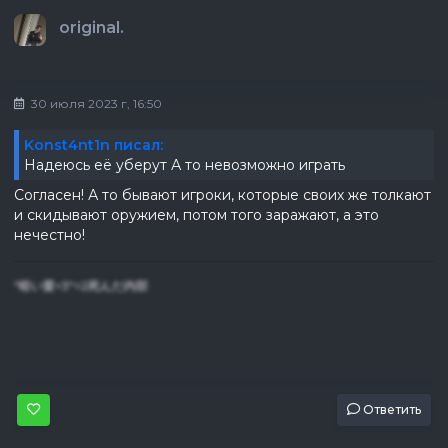
original.
30 июля 2023 г, 16:50
Konst4nt1n писал:
Надеюсь её уберут А то невозможно играть
Согласен! А то бывают игроки, которые своих же толкают
и скидывают оружием, потом того заражают, а это
нечестно!
"暗い愛<3"=2死んだ内部
Ответить