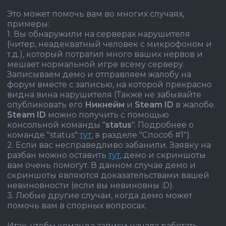
Это может помочь вам во многих случаях,
примеры:
1. Вы обнаружили на серверах нарушителя
(читер, неадекватный человек с микрофоном и
т.д.), который потратил много ваших нервов и
мешает нормальной игре всему серверу.
Записываем демо и отправляем жалобу на
форум вместе с записью, на которой прекрасно
видна вина нарушителя (Также не забывайте
опубликовать его
Никнейм
и
Steam ID
в жалобе.
Steam ID
можно получить с помощью
консольной команды "
status
". Подробнее о
команде "status"
тут
, в разделе "Способ #1").
2. Если вас несправедливо забанили. Заявку на
разбан можно оставить
тут
, демо и скриншоты
вам очень помогут. В данном случае демо и
скриншоты являются доказательствами вашей
невиновности (если вы невиновны :D).
3. Любые другие случаи, когда демо может
помочь вам в спорных вопросах.
Итак, чтобы команда записи начала работать