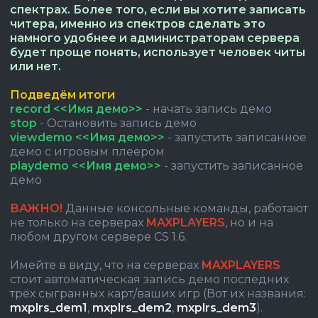
спектрах. Более того, если вы хотите записать
читера, именно из спектров сделать это
намного удобнее и администраторам сервера
будет проще понять, использует человек читы
или нет.
Подведём итоги
record <<Имя демо>>
- начать запись демо
stop
- Остановить запись демо
viewdemo <<Имя демо>>
- запустить записанное
демо с игровым плеером
playdemo <<Имя демо>>
- запустить записанное
демо
ВАЖНО!
Данные консольные команды, работают
не только на серверах
MAXPLAYERS
, но и на
любом другом сервере CS 1.6.
Имейте в виду, что на серверах
MAXPLAYERS
стоит автоматическая запись демо последних
трёх сыгранных карт/ваших игр (Вот их названия:
mxplrs_dem1
,
mxplrs_dem2
,
mxplrs_dem3
).