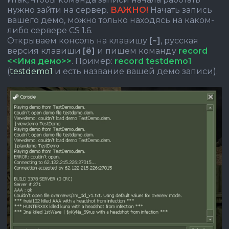
нужно зайти на сервер.
ВАЖНО!
Начать запись
вашего демо, можно только находясь на каком-
либо сервере CS 1.6.
Открываем консоль на клавишу
[~]
, русская
версия клавиши
[ё]
и пишем команду
record
<<Имя демо>>
. Пример:
record testdemo1
(
testdemo1
и есть название вашей демо записи).