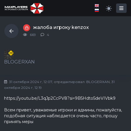
жалоба игроку kenzox
669
4
BLOGERXAN
31 октября 2024 г, 12:07
, отредактировал:
BLOGERXAN
, 31
октября 2024 г, 12:19
https://youtu.be/L3qJp2CcPV8?si=9B5Hdto5deVIVbk9
Всем привет, уважаемые игроки и админы, пожалуйста,
подобная ситуация наблюдается очень часто, прошу
принять меры