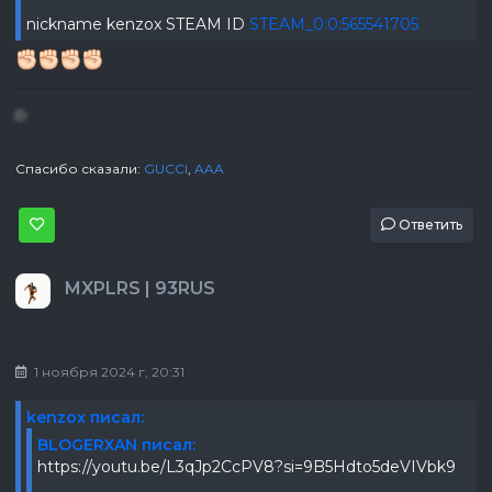
nickname kenzox STEAM ID
STEAM_0:0:565541705
D
Спасибо сказали:
GUCCI
,
AAA
Ответить
MXPLRS | 93RUS
1 ноября 2024 г, 20:31
kenzox писал:
BLOGERXAN писал:
https://youtu.be/L3qJp2CcPV8?si=9B5Hdto5deVIVbk9