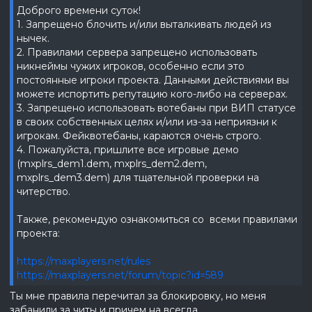
Доброго времени суток!
1. Запрещено блочить и/или выталкивать людей из
нычек.
2. Правилами сервера запрещено использовать
никнеймы чужих игроков, особенно если это
постоянные игроки проекта. Данными действиями вы
можете испортить репутацию кого-либо на серверах.
3. Запрещено использовать вотебаны при ВИП статусе
в своих собственных целях и/или из-за неприязни к
игрокам. Фейквотебаны, караются очень строго.
4. Пожалуйста, пришлите все игровые демо
(mxplrs_dem1.dem, mxplrs_dem2.dem,
mxplrs_dem3.dem) для тщательной проверки на
читерство.
Также, рекомендую ознакомиться со всеми правилами
проекта:
https://maxplayers.net/rules
https://maxplayers.net/forum/topic?id=589
Ты мне правила перечитал за блокировку, но меня
забанили за читы и причем на всегда.