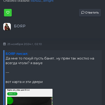
Спасибо сказали:
малыш.
,
allnight
Ответить
БОЯР
25 ноября 2024 г, 02:10
БОЯР писал:
Да мне то похуй пусть банят.. ну прям так жостко на
всегда чтоли? я вахуе
---
вот карта и эти двери