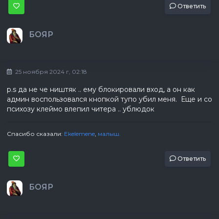
Ответить
БОЯР
25 ноября 2024 г, 02:18
p.s да не че ништяк .. ему блокировали вход, а он как
админ воспользовался кнопкой тупо убил меня. Еще и со
психозу клеймо влепил читера .. ублюдок
Спасибо сказали:
Ekelemene
,
малыш.
Ответить
БОЯР