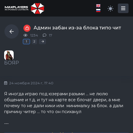
Админ забан из-за блока типо чит
1234
17
Последняя
»
1
2
БОЯР
24 ноября 2024 г, 17:40
Я иногда играю под юзерами разыми ... не люлю
общение и т.д. и тут на карте все блочат двери, а мне
почему то не дали кики или минималку за блок. а дали
причину читер ... то что он психанул
---