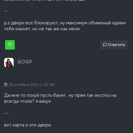
--
p.s двери все блокируют, ну максимум обиженый админ
тебя кикнет. но не так же как меня
Ответить
БОЯР
25 ноября 2024 г, 02:08
Да мне то похуй пусть банят.. ну прям так жостко на
всегда чтоли? я вахуе
---
вот карта и эти двери