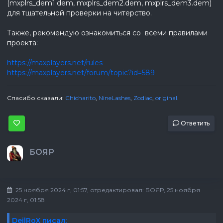
(mxplrs_dem1.dem, mxplrs_dem2.dem, mxplrs_dem3.dem)
для тщательной проверки на читерство.
Также, рекомендую ознакомиться со всеми правилами
проекта:
https://maxplayers.net/rules
https://maxplayers.net/forum/topic?id=589
Спасибо сказали:
Chicharito
,
NineLashes
,
Zodiac
,
original.
Ответить
БОЯР
25 ноября 2024 г, 01:57
, отредактировал:
БОЯР
, 25 ноября
2024 г, 01:58
DeilRoX писал: