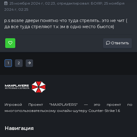
25 ноября 2024 г, 02:23
, отредактировал:
БОЯР
, 25 ноября
2024 г, 02:25
p.s возле двери понятно что туда стрелять.. это не чит (
да все туда стреляют т.к зм в одно место бьются)
Ответить
Последняя
»
1
2
Игровой Проект "MAXPLAYERS" — это проект по
многопользовательскому онлайн-шутеру Counter-Strike 1.6
Навигация