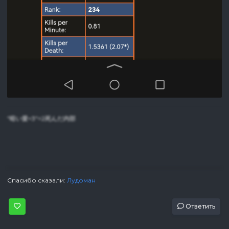
"暗い愛<3"=2死んだ内部
Спасибо сказали:
Лудоман
Ответить