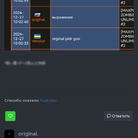
"暗い愛<3"=2死んだ内部
Спасибо сказали:
Fuck you
Ответить
original.