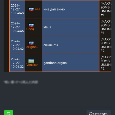
"暗い愛<3"=2死んだ内部
Ответить