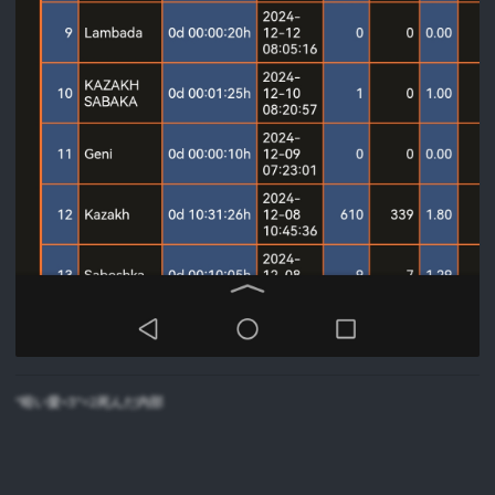
"暗い愛<3"=2死んだ内部