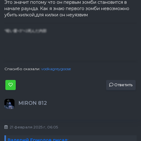
Это значит потому что он первым зомби становится в
начале раунда. Как я знаю первого зомби невозможно
убить килкой,для килки он неуязвим
"暗い愛<3"=2死んだ内部
Спасибо сказали:
vodkagreygoose
Ответить
MIRON 812
21 февраля 2025 г, 06:05
Валерий Ермолов писал: