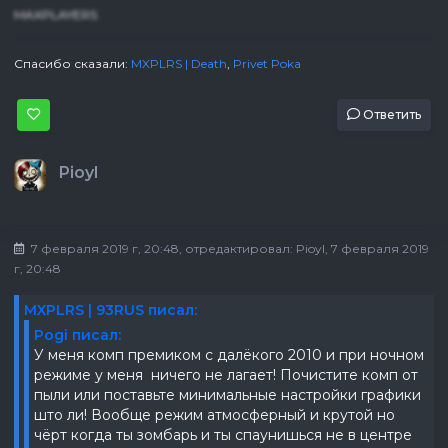
MAXPLAYERS
Спасибо сказали:
MXPLRS | Death
,
Privet Poka
Ответить
Pioyl
7 февраля 2019 г, 20:48
, отредактировал:
Pioyl
, 7 февраля 2019
г, 20:48
MXPLRS | 93RUS писал:
Pogi писал:
У меня комп премиком с далёкого 2010 и при ночном
режиме у меня ничего не лагает! Почистите комп от
пыли или поставьте минимальные настройки графики
што ли! Вообще режим атмосферный и крутой но
чёрт когда ты зомбарь и ты спаунишься не в центре