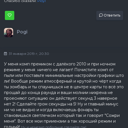
Спасибо сказали:
Pioyl
Ответить
Pogi
31 января 2019 г, 20:30
У меня комп премиком с далёкого 2010 и при ночном
режиме у меня ничего не лагает! Почистите комп от
пыли или поставьте минимальные настройки графики што
ли! Вообще режим атмосферный и крутой но чёрт когда
ты зомбарь и ты спаунишься не в центре карты то всё это
прощай до конца раунда и ваши молнии нихрена не
проесняют ситуацию он действует секунд 3 наверное
нет 2! Сделайте гром секунды на 5! Ну и главный минус
ни чо не видно и когда включаешь фонарь ты
становишься светлечком который так и говорит "Сожри
меня". Вот все мои прииензии а так хороший режим и
годный!
Ну и немезид побольше сделайте пж!