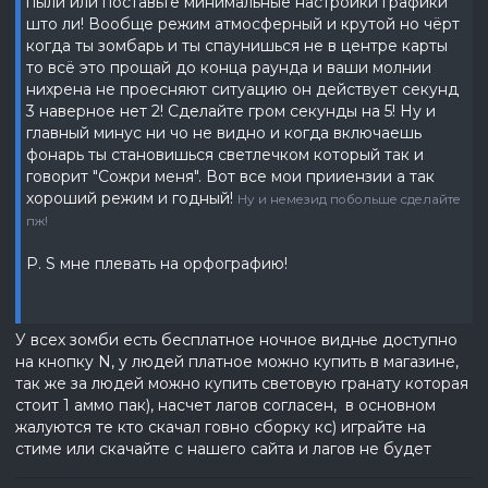
пыли или поставьте минимальные настройки графики
што ли! Вообще режим атмосферный и крутой но чёрт
когда ты зомбарь и ты спаунишься не в центре карты
то всё это прощай до конца раунда и ваши молнии
нихрена не проесняют ситуацию он действует секунд
3 наверное нет 2! Сделайте гром секунды на 5! Ну и
главный минус ни чо не видно и когда включаешь
фонарь ты становишься светлечком который так и
говорит "Сожри меня". Вот все мои прииензии а так
хороший режим и годный!
Ну и немезид побольше сделайте
пж!
P. S мне плевать на орфографию!
У всех зомби есть бесплатное ночное виднье доступно
на кнопку N, у людей платное можно купить в магазине,
так же за людей можно купить световую гранату которая
стоит 1 аммо пак), насчет лагов согласен, в основном
жалуются те кто скачал говно сборку кс) играйте на
стиме или скачайте с нашего сайта и лагов не будет