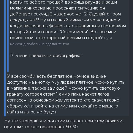
карты то всё это прощай до конца раунда и ваши
молнии нихрена не проесняют ситуацию он
действует секунд 3 наверное нет 2! Сделайте гром
секунды на 5! Ну и главный минус ни чо не видно и
когда включаешь фонарь ты становишься светлечком
который так и говорит "Сожри меня". Вот все мои
прииензии а так хороший режим и годный!
Ну и
немезид побольше сделайте пж!
P. S мне плевать на орфографию!
У всех зомби есть бесплатное ночное виднье
доступно на кнопку N, у людей платное можно купить
в магазине, так же за людей можно купить световую
гранату которая стоит 1 аммо пак), насчет лагов
согласен, в основном жалуются те кто скачал говно
сборку кс) играйте на стиме или скачайте с нашего
сайта и лагов не будет
Ну так я говорю у меня стим,и лагает при этом режими
при том что фпс показывает 50-60