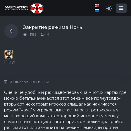
Закрытие режима Ночь
1185
4
Pioyl
30 января 2019 г, 19:06
Очень не удобный режим,во-первых,на многих картах где
можно бегать,начинаются этот режим все прячутся,во-
вторых,от некоторых игроков слышал,как начинается
режим "ночь" у игроков вылетает игра,в-третьих,хоть у
меня хороший компьютер,хороший интернет,у меня у
самого начинает дико лагать при этом режиме,закройте
режим этот или замените на режим немезиды против