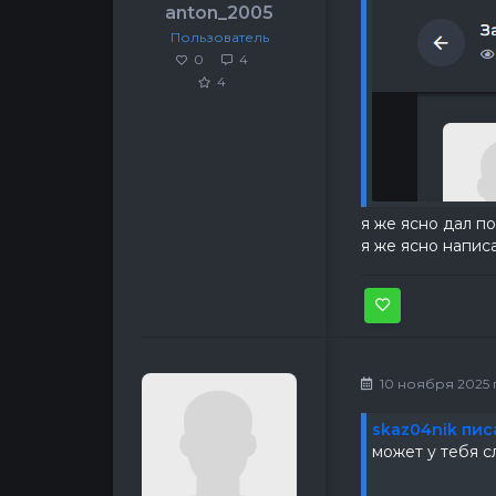
anton_2005
Пользователь
0
4
4
я же ясно дал по
я же ясно напис
10 ноября 2025 г
skaz04nik пис
может у тебя с