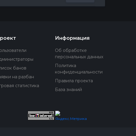
роект
Информация
ользователи
Об обработке
персональных данных
дминистраторы
Политика
писок банов
конфиденциальности
аявки на разбан
Правила проекта
гровая статистика
База знаний