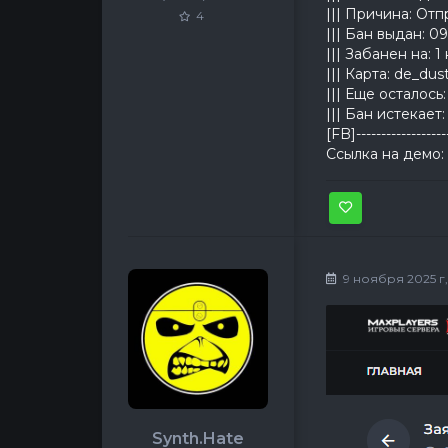
||| Причина: От
4
||| Бан выдан: 09.
||| Забанен на: 1
||| Карта: de_dus
||| Еще осталось
||| Бан истекает: 
[FB]------------------
Ссылка на демо: 
9 ноября 2025 г,
Synth.Hate