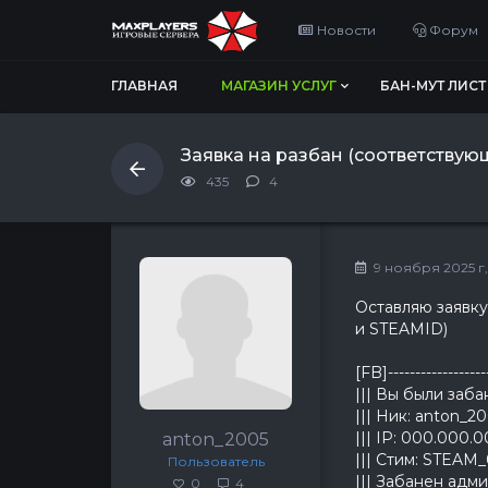
Новости
Форум
ГЛАВНАЯ
МАГАЗИН УСЛУГ
БАН-МУТ ЛИСТ
Заявка на разбан (соответствую
435
4
9 ноября 2025 г, 
Оставляю заявку
и STEAMID)
[FB]------------------
||| Вы были заб
||| Ник: anton_2
||| IP: 000.000.
anton_2005
||| Стим: STEAM
Пользователь
||| Забанен адм
0
4