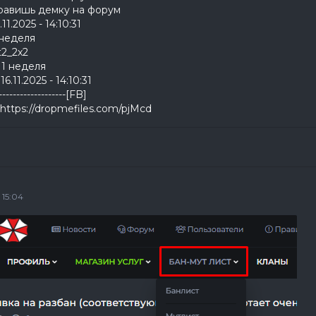
правишь демку на форум
11.2025 - 14:10:31
 неделя
t2_2x2
: 1 неделя
16.11.2025 - 14:10:31
-------------------[FB]
https://dropmefiles.com/pjMcd
 15:04