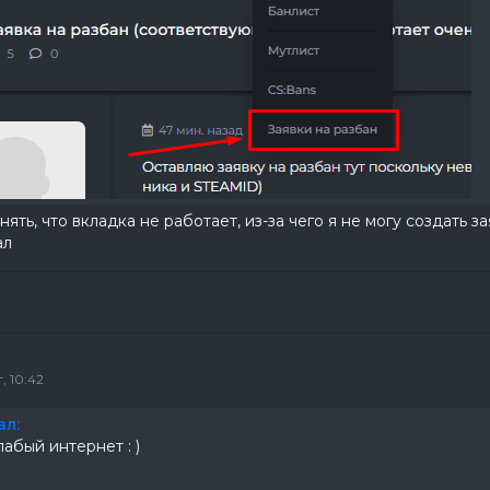
нять, что вкладка не работает, из-за чего я не могу создать з
ал
, 10:42
ал:
лабый интернет : )