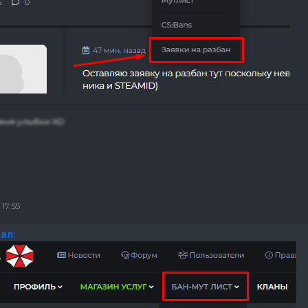
меня улыбки XD
17:55
ал: