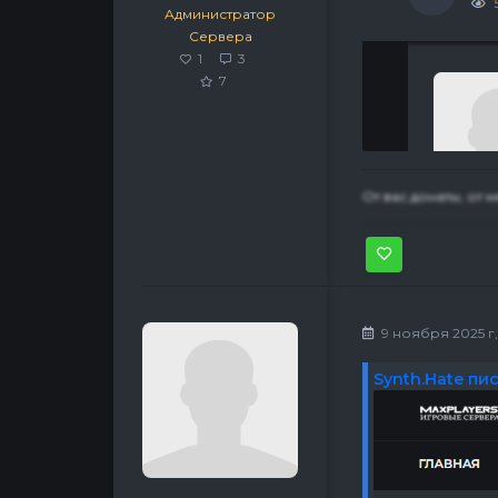
Администратор
Сервера
1
3
7
От вас донаты, от 
9 ноября 2025 г, 
Synth.Hate пис