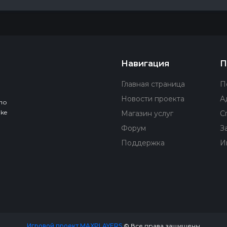
Навигация
П
Главная страница
П
Новости проекта
А
по
ke
Магазин услуг
С
Форум
З
Поддержка
И
Игровой проект MAXPLAYERS
© Все права защищены