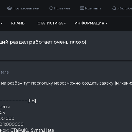
Пользователи
Правила
Контакты
Жалоб
КЛАНЫ
СТАТИСТИКА
ИНФОРМАЦИЯ
щий раздел работает очень плохо)
14:16
 на разбан тут поскольку невозможно создать заявку (никаки
-------------------[FB]
анены
005
000.000
_0:1:000000
ином: CTaPuKu|Synth.Hate