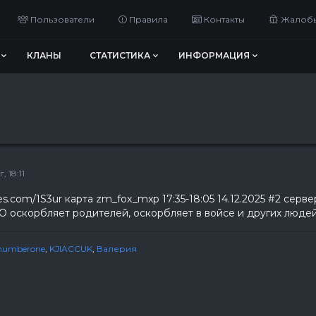
Пользователи
Правила
Контакты
Жалоб
КЛАНЫ
СТАТИСТИКА
ИНФОРМАЦИЯ
 18:11
les.com/1S3ur карта zm_fox_mxp 17:35-18:05 14.12.2025 #2 сер
скорбляет родителей, оскорбляет в войсе и других люде
numberone
,
KJIACCUK
,
Валерия