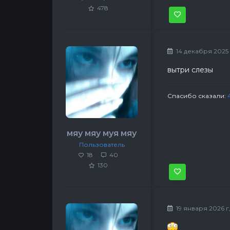
478
14 декабря 2025 г
вытри слезы
Спасибо сказали:
мяу мяу муя мяу
Пользователь
18
40
130
19 января 2026 г,