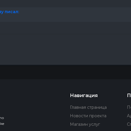
яу писал:
Навигация
П
Главная страница
П
Новости проекта
А
по
ke
Магазин услуг
С