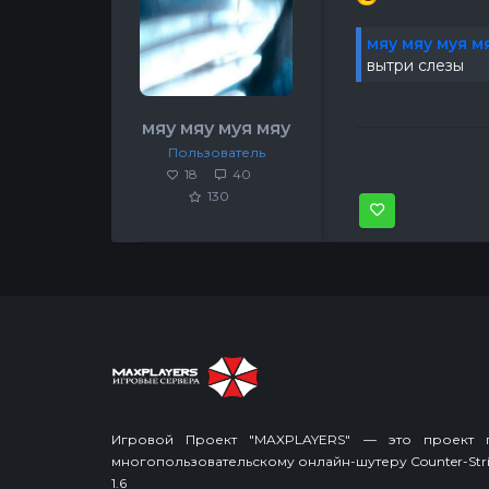
мяу мяу муя м
вытри слезы
мяу мяу муя мяу
Пользователь
18
40
130
Игровой Проект "MAXPLAYERS" — это проект 
многопользовательскому онлайн-шутеру Counter-Stri
1.6