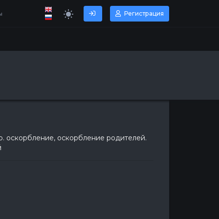
ы
Регистрация
вер. оскорбление, оскорбление родителей.
й