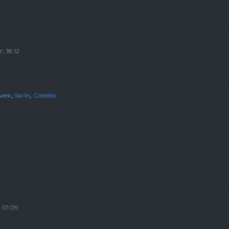
, 18:12
4eek
,
Skr1n
,
Costello
 01:09