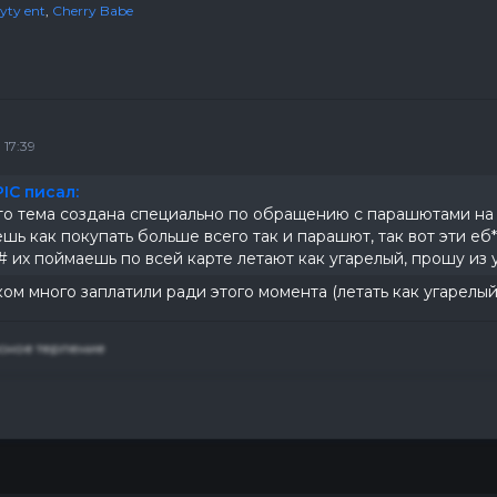
tyty ent
,
Cherry Babe
 17:39
IC писал:
то тема создана специально по обращению с парашютами на 
ешь как покупать больше всего так и парашют, так вот эти 
 их поймаешь по всей карте летают как угарелый, прошу из у
ом много заплатили ради этого момента (летать как угарелы
сное терпение