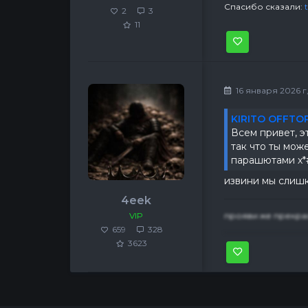
Спасибо сказали:
2
3
11
16 января 2026 г,
KIRITO OFFTOP
Всем привет, э
так что ты мож
парашютами х*#
извини мы слишк
4eek
VIP
прояви же прекра
659
328
3623