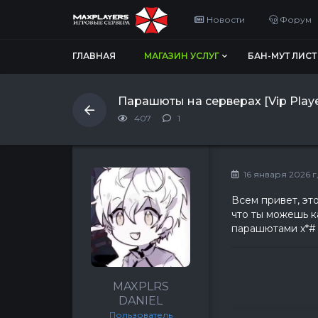
Новости
Форум
ГЛАВНАЯ
МАГАЗИН УСЛУГ
БАН-МУТ ЛИСТ
Парашюты на серверах [Vip Playe
407
1
16 января 2026 г,
Всем привет, эт
что ты можешь к
парашютами х*# 
MAXPLRS
DANIEL
Пользователь