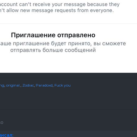
ing
,
original.
,
Zodiac
,
Paradoxd
,
Fuck you
30
писал: