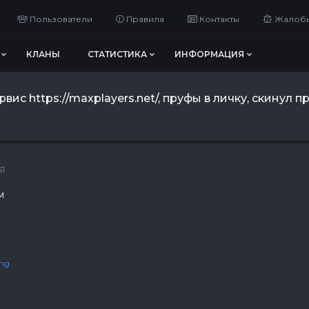
Пользователи
Правила
Контакты
Жалоб
КЛАНЫ
СТАТИСТИКА
ИНФОРМАЦИЯ
ис https://maxplayers.net/, пруфы в личку, скинул п
51
м
ing