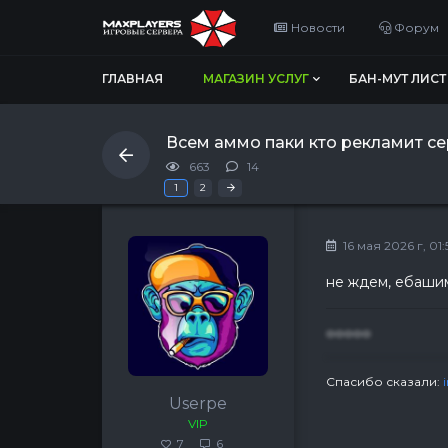
Новости
Форум
ГЛАВНАЯ
МАГАЗИН УСЛУГ
БАН-МУТ ЛИСТ
Всем аммо паки кто рекламит серв
663
14
Последняя
»
1
2
16 мая 2026 г, 01:
не ждем, ебаши
ооооо
Спасибо сказали:
Userpe
VIP
7
6