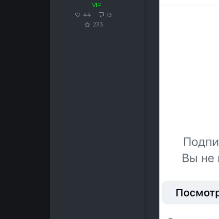
VIP
44
13
233