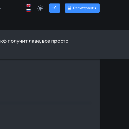
ы
Регистрация
ркф получит лаве, все просто