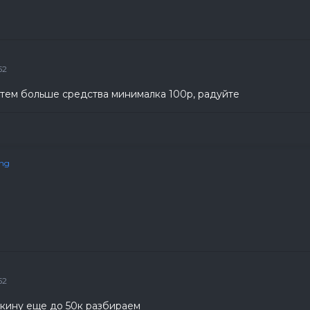
52
тем больше средства минималка 100р, радуйте
ing
52
окину еще до 50к разбираем