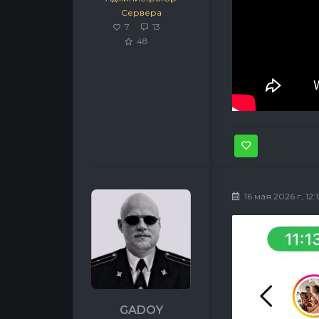
Сервера
7
13
48
16 мая 2026 г, 12:1
GADOY