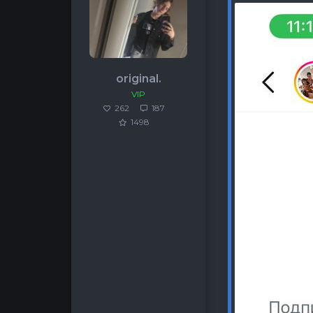
original.
VIP
262
187
1498