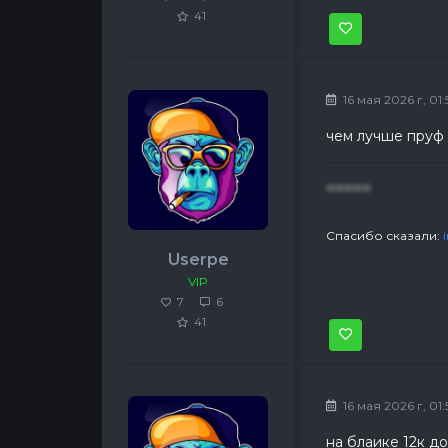
41
16 мая 2026 г, 01:
чем лучше пруф 
ооооо
Спасибо сказали:
Userpe
VIP
7
6
41
16 мая 2026 г, 01:
на блаике 12к д