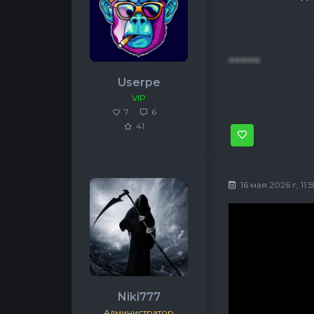
ооооо
Userpe
VIP
7
6
41
16 мая 2026 г, 11:5
Niki777
Администратор