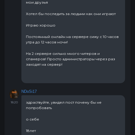
мои друзья
Хотел бы последить за людьми как они играют
Играю хорошо
Постоянный онлайн на сервере сижу с 10 часов
утра до 12 часов ночи!
На 2 сервере сильно много читеров и
спамеров! Просто администраторы через раз
заходят на сервер!
NDoSi17
здраствуйте, увидел пост почему бы не
18:20
попробовать
о себе
18лет