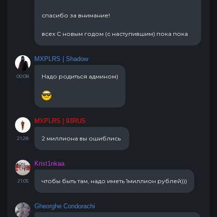
спасибо за внимание!
всех С новым годом (с наступившим) пока пока
MXPLRS | Shadow
Надо родиться админом)
00:08
MXPLRS | 93RUS
2 миллиона вы ошиблись
21:28
Krist1nkaa
чтобы быть там, надо иметь 1миллион рублей)))
21:05
Gheorghe Condorachi