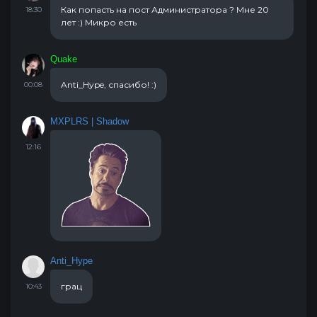
Как попасть на пост Администратора ? Мне 20
18:30
лет :) Микро есть
Quake
Anti_Hype, спасибо! :)
00:08
MXPLRS | Shadow
12:16
Anti_Hype
грац
10:43