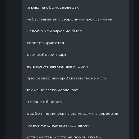
играю на обоих серверах
небыл замечен с стороними программами
жалоб в мой адрес не было
сервера нравются
разнообразия карт
есть все же адекватные игроки
про сервер номер 2 сказать так не могу
там чаще всего неадекват
в плане общения
особо я не мечусь на статус админа серверов
но все же следить за порядком
хотяб честенько это не помешало бы