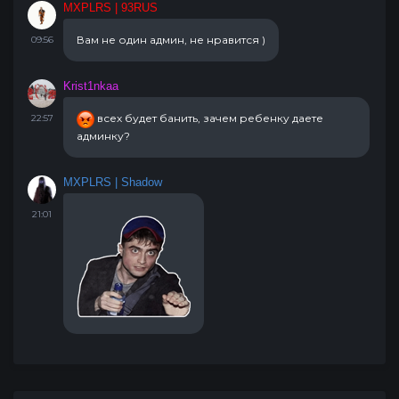
MXPLRS | 93RUS
Вам не один админ, не нравится )
09:56
Krist1nkaa
всех будет банить, зачем ребенку даете
22:57
админку?
MXPLRS | Shadow
21:01