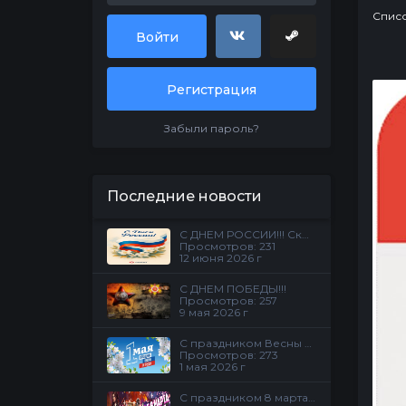
Спис
Войти
Регистрация
Забыли пароль?
Последние новости
С ДНЕМ РОССИИ!!! Скидки на все услуги 20%!
Просмотров: 231
12 июня 2026 г
С ДНЕМ ПОБЕДЫ!!!
Просмотров: 257
9 мая 2026 г
С праздником Весны и Труда !!!
Просмотров: 273
1 мая 2026 г
С праздником 8 марта!!!