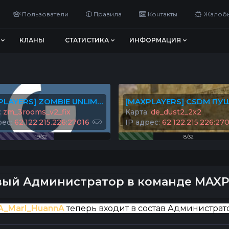
Пользователи
Правила
Контакты
Жалоб
КЛАНЫ
СТАТИСТИКА
ИНФОРМАЦИЯ
[MAXPLAYERS] ZOMBIE UNLIMITED© #2
:
zm_3rooms_v2_fix
Карта:
de_dust2_2x2
рес:
62.122.215.226:27016
IP адрес:
62.122.215.226:27
19/32
8/32
вый Администратор в команде MAX
A_MarI_HuannA
теперь входит в состав Администра