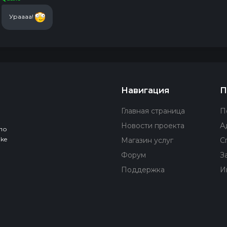
Ураааа!
Навигация
П
Главная страница
П
Новости проекта
А
по
ke
Магазин услуг
С
Форум
З
Поддержка
И