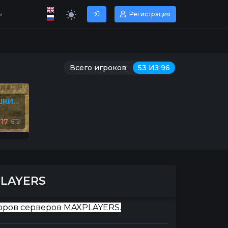
ы
Регистрация
Всего игроков:
53 ИЗ 96
[MAXPLAYERS] CSDM ПУШКИ+ЛАЗЕРЫ© #1
017
PLAYERS
торов серверов MAXPLAYERS.