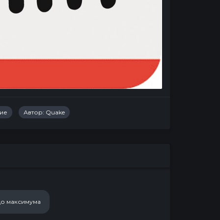
ие
Автор:
Quake
 до максимума