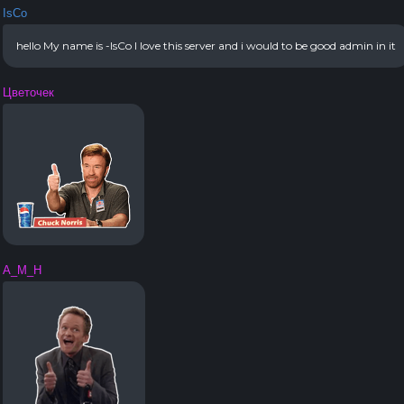
IsCo
hello My name is -IsCo I love this server and i would to be good admin in it
Цветочек
A_M_H