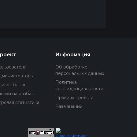
роект
Информация
ользователи
Об обработке
персональных данных
дминистраторы
Политика
писок банов
конфиденциальности
аявки на разбан
Правила проекта
гровая статистика
База знаний