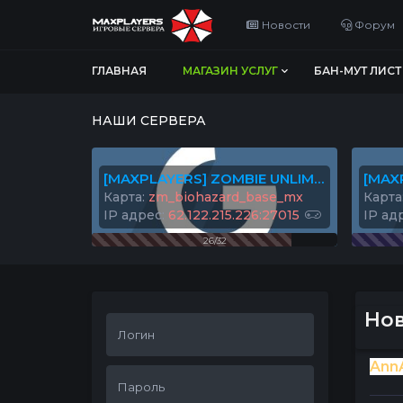
Новости
Форум
ГЛАВНАЯ
МАГАЗИН УСЛУГ
БАН-МУТ ЛИСТ
НАШИ СЕРВЕРА
[MAXPLAYERS] ZOMBIE UNLIMITED© #1
Карта:
zm_biohazard_base_mx
Карта
IP адрес:
62.122.215.226:27015
IP ад
26/32
Но
Ann