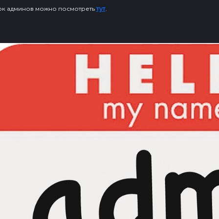
ок админов можно посмотреть
тут
.