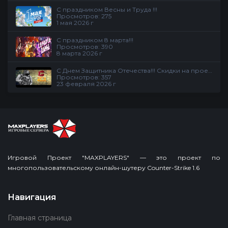
С праздником Весны и Труда !!!
Просмотров: 275
1 мая 2026 г
С праздником 8 марта!!!
Просмотров: 390
8 марта 2026 г
С Днем Защитника Отечества!!! Скидки на проекте
Просмотров: 357
23 февраля 2026 г
Игровой Проект "MAXPLAYERS" — это проект по
многопользовательскому онлайн-шутеру Counter-Strike 1.6
Навигация
Главная страница