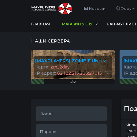
Новости
Форум
ГЛАВНАЯ
МАГАЗИН УСЛУГ
БАН-МУТ ЛИСТ
НАШИ СЕРВЕРА
[MAXPLAYERS] ZOMBIE UNLIMITED© #1
Карта:
zm_2day
Карта
IP адрес:
62.122.215.226:27015
IP ад
5/32
Поз
Милы
Прими
Пусть