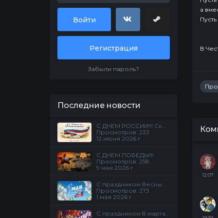
а вме
Войти
Пусть
Регистрация
В Чест
Забыли пароль?
Прос
Последние новости
С ДНЕМ РОССИИ!!! Скидки на все услуги 20%!
Ком
Просмотров: 233
12 июня 2026 г
С ДНЕМ ПОБЕДЫ!!!
Просмотров: 258
9 мая 2026 г
12:07
С праздником Весны и Труда !!!
Просмотров: 273
1 мая 2026 г
С праздником 8 марта!!!
19:39