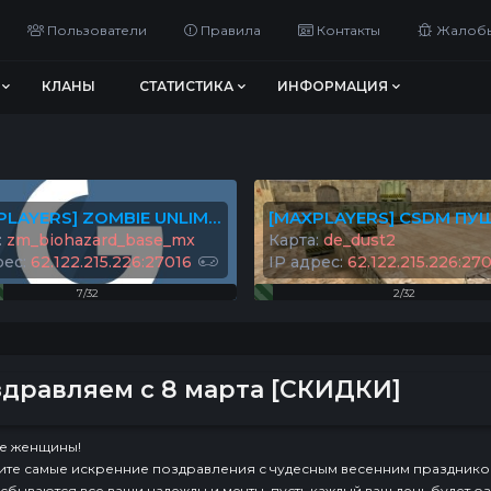
Пользователи
Правила
Контакты
Жалоб
КЛАНЫ
СТАТИСТИКА
ИНФОРМАЦИЯ
[MAXPLAYERS] ZOMBIE UNLIMITED© #2
:
zm_biohazard_base_mx
Карта:
de_dust2
рес:
62.122.215.226:27016
IP адрес:
62.122.215.226:27
7/32
2/32
дравляем с 8 марта [СКИДКИ]
е женщины!
те самые искренние поздравления с чудесным весенним празднико
 сбываются все ваши надежды и мечты, пусть каждый ваш день будет о