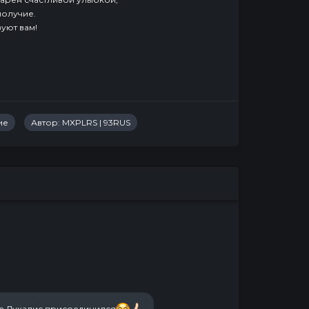
получие.
уют вам!
ие
Автор:
MXPLRS | 93RUS
е Дукалис присоединился