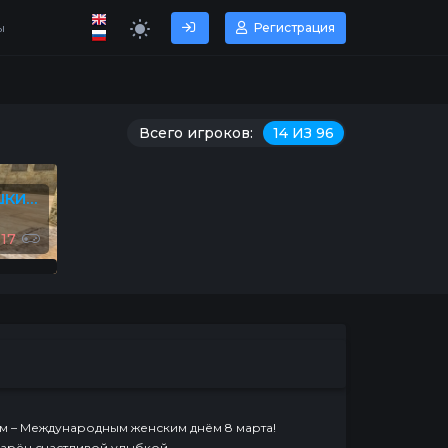
ы
Регистрация
Всего игроков:
14 ИЗ 96
[MAXPLAYERS] CSDM ПУШКИ+ЛАЗЕРЫ© #1
017
м – Международным женским днём 8 марта!
зарён счастливой улыбкой,