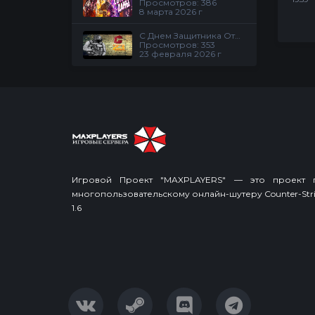
Просмотров: 386
8 марта 2026 г
С Днем Защитника Отечества!!! Скидки на проекте
Просмотров: 353
23 февраля 2026 г
Игровой Проект "MAXPLAYERS" — это проект 
многопользовательскому онлайн-шутеру Counter-Stri
1.6