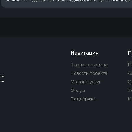
Навигация
П
Главная страница
П
Новости проекта
А
по
ke
Магазин услуг
С
Форум
З
Поддержка
И