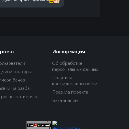
роект
Информация
ользователи
Об обработке
персональных данных
дминистраторы
Политика
писок банов
конфиденциальности
аявки на разбан
Правила проекта
гровая статистика
База знаний