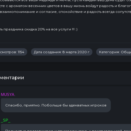
сте с ароматом весенних цветов в вашу жизнь войдут радость и благо
 взаимопонимание и согласие, спокойствие и радость всегда сопутств
ь праздника скидка 20% на все услуги !!! :)
мотров: 1154
Дата создания: 8 марта 2020 г
Категория:
Общ
ментарии
MUSYA.
Спасибо, приятно. Побольше бы адекватных игроков
_SP_
Полностью поддерживаю и присоединяюсь к поздравлению!! даж