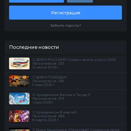
Регистрация
Забыли пароль?
Последние новости
С ДНЕМ РОССИИ!!! Скидки на все услуги 20%!
Просмотров: 233
12 июня 2026 г
С ДНЕМ ПОБЕДЫ!!!
Просмотров: 259
9 мая 2026 г
С праздником Весны и Труда !!!
Просмотров: 273
1 мая 2026 г
С праздником 8 марта!!!
Просмотров: 386
8 марта 2026 г
С Днем Защитника Отечества!!! Скидки на проекте