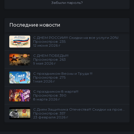
Забыли пароль?
Последние новости
С ДНЕМ РОССИИ!!! Скидки на все услуги 20%!
Просмотров: 235
12 июня 2026 г
С ДНЕМ ПОБЕДЫ!!!
Просмотров: 263
9 мая 2026 г
С праздником Весны и Труда !!!
Просмотров: 275
1 мая 2026 г
С праздником 8 марта!!!
Просмотров: 390
8 марта 2026 г
С Днем Защитника Отечества!!! Скидки на проекте
Просмотров: 357
23 февраля 2026 г