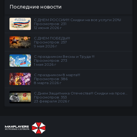
Последние новости
С ДНЕМ РОССИИ!!! Скидки на все услуги 20%!
Просмотров: 231
12 июня 2026 г
С ДНЕМ ПОБЕДЫ!!!
Просмотров: 257
9 мая 2026 г
С праздником Весны и Труда !!!
Просмотров: 273
1 мая 2026 г
С праздником 8 марта!!!
Просмотров: 386
8 марта 2026 г
С Днем Защитника Отечества!!! Скидки на проекте
Просмотров: 353
23 февраля 2026 г