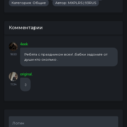
Категория:
Общие
Автор:
MXPLRS | 93RUS
Комментарии
4eek
Ребята с праздником всех! ,бабки задоньте от
18:50
души кто сколько .
original.
:)
11:34