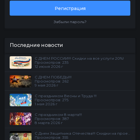
Регистрация
Забыли пароль?
Последние новости
С ДНЕМ РОССИИ!!! Скидки на все услуги 20%!
Просмотров: 235
12 июня 2026 г
С ДНЕМ ПОБЕДЫ!!!
Просмотров: 262
9 мая 2026 г
С праздником Весны и Труда !!!
Просмотров: 275
1 мая 2026 г
С праздником 8 марта!!!
Просмотров: 387
8 марта 2026 г
С Днем Защитника Отечества!!! Скидки на проекте
Просмотров: 355