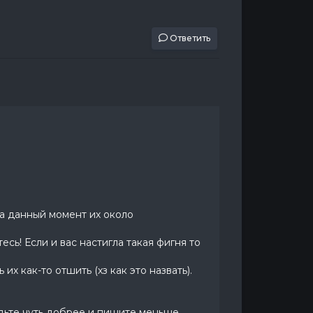
Ответить
На данный момент их около
сь! Если и вас настигла такая фигня то
их как-то отшить (хз как это назвать).
дьте чуть добрее и пишите меньше