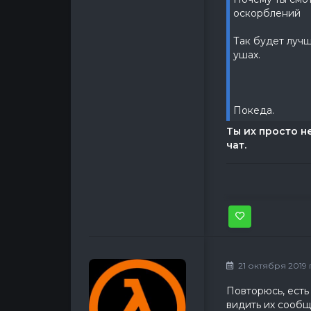
оскорблений
Так будет лучш
ушах.
Покеда.
Ты их просто н
чат.
\_(
21 октября 2019 г
Повторюсь, есть
видить их сообщ