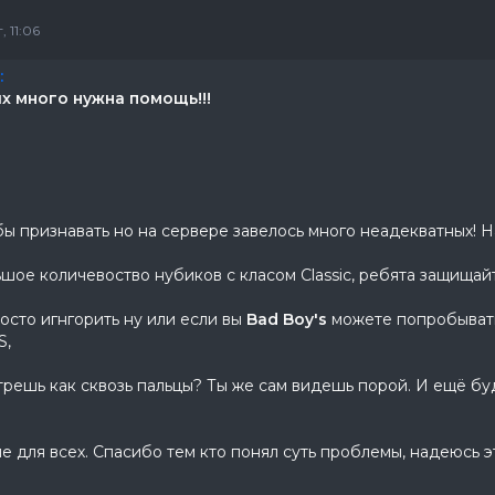
 11:06
:
х много нужна помощь!!!
 бы признавать но на сервере завелось много неадекватных! 
ьшое количевоство нубиков с класом Classic, ребята защищайте
осто игнгорить ну или если вы
Bad Boy's
можете попробывать 
S,
решь как сквозь пальцы? Ты же сам видешь порой. И ещё бу
е для всех. Спасибо тем кто понял суть проблемы, надеюсь э