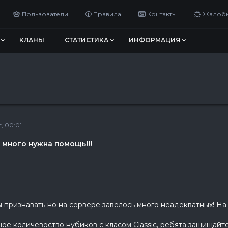
Пользователи
Правила
Контакты
Жалоб
КЛАНЫ
СТАТИСТИКА
ИНФОРМАЦИЯ
, 00:01
 много нужна помощь!!!
бы признавать но на сервере завелось много неадекватных! Н
ое количевоство нубиков с класом Classic, ребята защищайтес