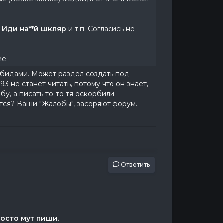
,
Иди на**й шкляр
и т.п. Согласись не
ие.
ябидами. Может раздел создать под
 не станет читать, потому что он знает,
у, а писать то-то тя оскорбили -
ется? Ваши "Жалобы", засоряют форум.
Ответить
осто мут пиши.