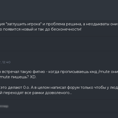
ция "заглушить игрока" и проблема решина, а неодыкваты они 
 появится новый и так до бесконечности!
, 12:40
о встречал такую фигню - когда прописываешь кмд /mute они 
/mute пишешь? XD.
 это делают 0.о. А в целом написал форум только чтобы у люд
й переходят все рамки дозволеного...
итлер