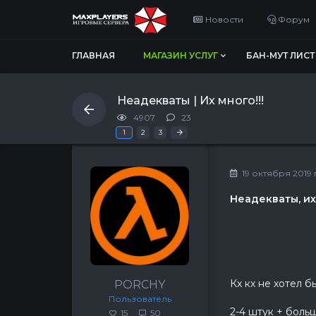
Новости
Форум
ГЛАВНАЯ
МАГАЗИН УСЛУГ
БАН-МУТ ЛИСТ
Неадекваты | Их много!!!
4907
23
Последняя
»
1
2
3
19 октября 2019 г
Неадекваты, их
Кх кх не хотел 
PORCHY
Пользователь
2-4 штук + больш
15
50