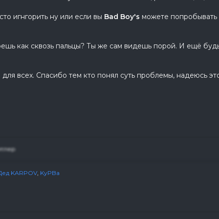
сто игнгорить ну или если вы
Bad Boy's
можете попробывать их
ешь как сквозь пальцы? Ты же сам видешь порой. И ещё буд
 для всех. Спасибо тем кто понял суть проблемы, надеюсь эт
итлер
Дед KАRPOV
,
KyPBa