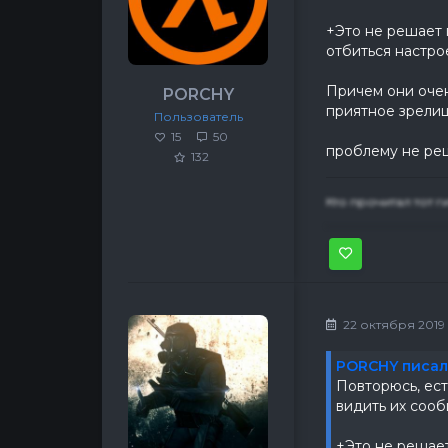
+Это не решает 
отбиться настр
Причем они очен
PORCHY
приятное зрелищ
Пользователь
15
50
проблему не реш
132
Кто прочитал тот г
22 октября 2019 г
PORCHY писал
Повторюсь, ест
видить их сооб
+Это не решает