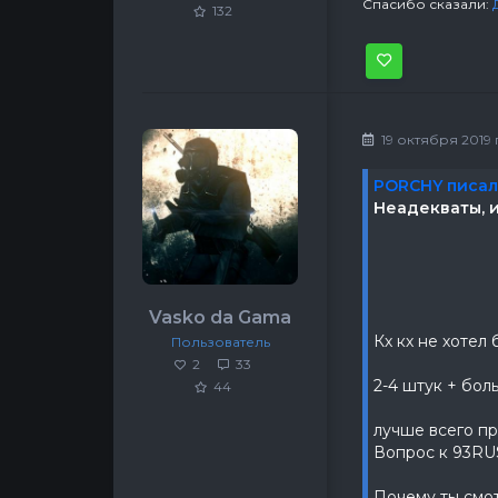
Спасибо сказали:
132
19 октября 2019 г
PORCHY писал
Неадекваты, и
Vasko da Gama
Кх кх не хотел
Пользователь
2
33
2-4 штук + бол
44
лучше всего пр
Вопрос к 93RU
Почему ты смот