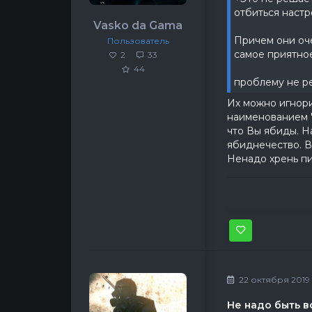
отбиться наст
Vasko da Gama
Причем они оч
Пользователь
самое приятное
2
33
44
проблему не ре
Их можно игнори
наименованием "
что Вы ябиды. Н
ябиднечество. В
Ненадо хрень пи
\_(
22 октября 2019 
Не надо быть в