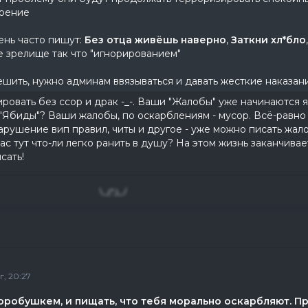
роение
ень часто пишут:
Без отца живёшь наверно
,
Заткни хл*бло
 зрелище так что "игнорированием"
шить, нужно админам ввязываться и давать жесткие наказан
ровать без ссор и драк -_-. Ваши "Жалобы" уже начинаются 
Ябиды"? Ваши жалобы, по оскарблениям - мусор. Всё-равно 93
арушение вип правил, читы и другое - уже можно писать жалоб
ас тут что-ли легко ранить в душу? На этом жизнь заканчива
сать!
",)_/
г, 20:27
оробушкем, и пищать, что тебя морально оскарбляют. Пр