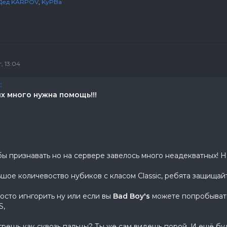
Дед KАRPOV
,
KyPBa
, 13:04
:
х много нужна помощь!!!
 бы признавать но на сервере завелось много неадекватных! 
ьшое количевоство нубиков с класом Classic, ребята защищайте
осто игнгорить ну или если вы
Bad Boy's
можете попробывать 
S,
решь как сквозь пальцы? Ты же сам видешь порой. И ещё бу