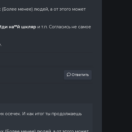
(Более менее) людей, а от этого может
Иди на**й шкляр
и т.п. Согласись не самое
.
Ответить
их осечек. И как итог ты продолжаешь
 (Более менее) людей, а от этого может