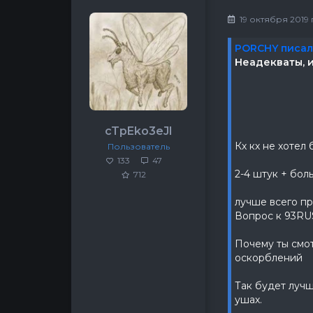
19 октября 2019 г,
PORCHY писал
Неадекваты, и
cTpEko3eJl
Кх кх не хотел
Пользователь
133
47
2-4 штук + бол
712
лучше всего пр
Вопрос к 93RU
Почему ты смот
оскорблений
Так будет лучш
ушах.