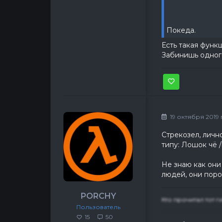
Покеда.
Есть такая функ
Забинишь одного
19 октября 2019 г
Стрекозел, личн
типу: Лошок чё 
Не знаю как они
людей, они поро
PORCHY
Кто прочитал тот г
Пользователь
15
50