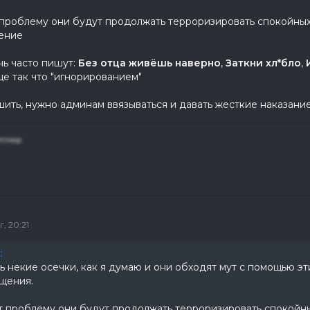
проблему они будут продолжать терроризировать спокойных 
оение
ь часто пишут:
Без отца живёшь наверно
,
Заткни хл*бло
,
е так что "игнорированием"
ить, нужно админам ввязываться и давать жесткие наказание
итлер
, 20:21
:
ь некие осечки, как я думаю и они обходят мут с помощью эт
щения.
 проблему они будут продолжать терроризировать спокойных