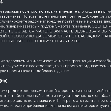
):
ть заражать с легкостью заражать челов те кто сидять в пря
 заражайте. Но есть такие нычки где прыг не добирается и к
х случаях хожите задом наперёд не прыгая и вы не умрёте даж
ане, поварачиваетесь и подпрыг, жертва поймана (СОВЕТ 
АВТО ТО ОСТАЕТСЯ МАЛЕНЬКАЯ ЧАСТЬ ЗДОРОВЬЯ И ВЫ
2ОЙ СПСОСОБ: КОГДА ЗОМБИ СТОИТ ОТ ВАС ЗАДОМ НАПЕ
О СТРЕЛЯТЕ ПО ГОЛОВУ ЧТОБЫ УБИТЬ)
ким здоровьем и выносливостью, но его гравитация и способ
ы паркурите и в вас стреляют, то вы просто откидываетесь, 
ули простивника не добрались до вас.
(Hp)
ким средним здоровьем, низкой скоростью и гравитацией, сп
ал что это бесполезный зомби и никуда годится, но я ошибалс
ого игроков, но когда мало или 1×1 игра то это годится при с
м количество прибавления хп, тогда когда некоторые пули н