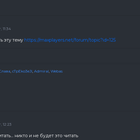
 11:34
ь эту тему
https://maxplayers.net/forum/topic?id=125
Слава
,
cTpEko3eJl
,
Admiral
,
Webas
 12:23
тать... никто и не будет это читать