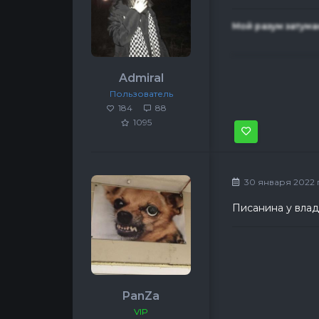
Мой разум затума
Admiral
Пользователь
184
88
1095
30 января 2022 г,
Писанина у влад
PanZa
VIP