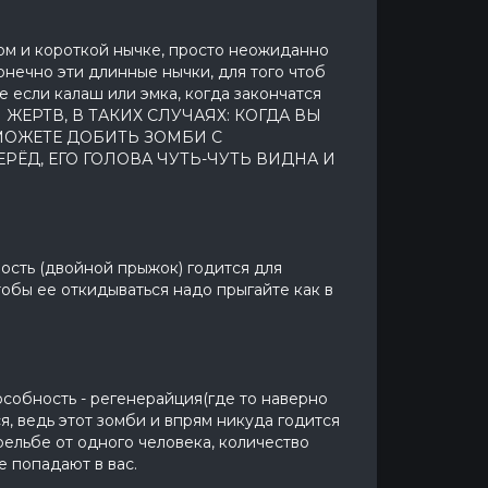
мом и короткой нычке, просто неожиданно
онечно эти длинные нычки, для того чтоб
е если калаш или эмка, когда закончатся
ДЛЯ ЖЕРТВ, В ТАКИХ СЛУЧАЯХ: КОГДА ВЫ
 МОЖЕТЕ ДОБИТЬ ЗОМБИ С
РЁД, ЕГО ГОЛОВА ЧУТЬ-ЧУТЬ ВИДНА И
ность (двойной прыжок) годится для
чтобы ее откидываться надо прыгайте как в
особность - регенерайция(где то наверно
я, ведь этот зомби и впрям никуда годится
трельбе от одного человека, количество
е попадают в вас.