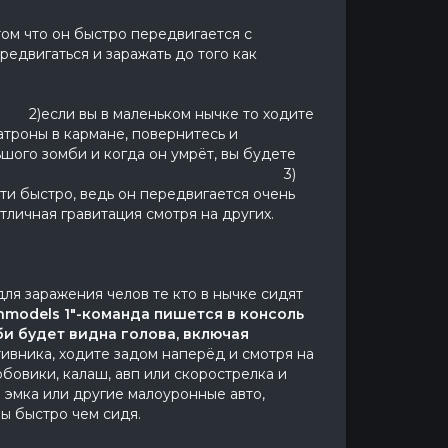
том что он быстро передвигается с
едвигаться и заражать до того как
в маленьком нычке то ходите
атроны в кармане, повернитесь и
ьшого зомби и когда он умрёт, вы будете
ью заражайте. 3)
йти быстро, ведь он передвигается очень
отличная гравитация смотря на других.
для заражения челов те кто в нычке сидят
nmodels 1"-команда пишется в консоль
би будет видна голова, включая
тивника, ходите задом наперёд и смотря на
бовики, калаш, авп или скорострелка и
и эмка или другие малоуронные авто,
вы быстро чем сидя.