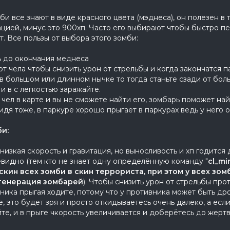
би все знают в виде красного цвета (мэднеса), он полезен в 
цией, минус это 900хп. Часто его выбирают чтобы быстро пер
. Все пользы от выбора этого зомби:
аразить до окончания меднеса 2)если вы 
от чела чтобы снизить урон от стрельбы и когда закончатся п
 в большом или длинном нычке то тогда станьте сзади от бол
 к жертве и в с легкост
1 чел в карте и вы не сможете найти его, зомбарь поможет на
идя тоже, в паркуре хорошо прыгает в паркурах ведь у него 
и:
низкая скорость и гравитация, но выносливость и хп годится 
евидно (тем кто не знает одну определённую команду "
cl_mi
скин всех зомби в скин террориста, при этом у всех зом
генерация зомбарей
). Чтобы снизить урон от стрельбы про
ника прыгая ходите, потому что у противника может быть дро
е, это будет зря и просто откидываетесь очень далеко, а есл
те, и в прыге чкорость увеличивается и доберётесь до жерт