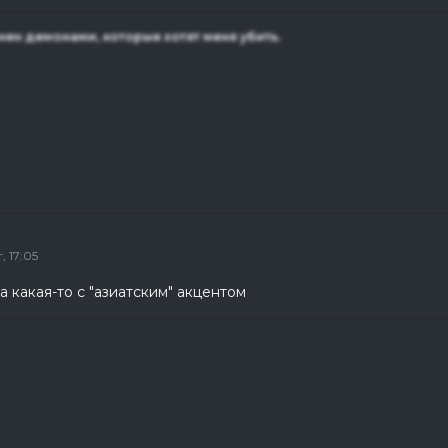
нен демонами, которые хотят меня убить.
 17:05
а какая-то с "азиатским" акцентом