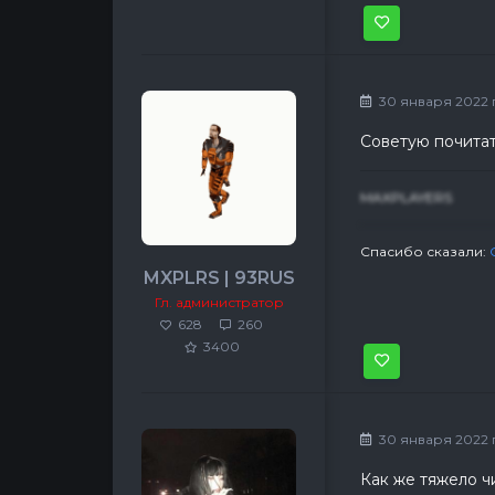
30 января 2022 г,
Советую почитат
MAXPLAYERS
Спасибо сказали:
MXPLRS | 93RUS
Гл. администратор
628
260
3400
30 января 2022 г,
Как же тяжело чи