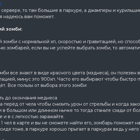
:
в сервере, то там большие в паркуре, а джамперы и курильши
я надеюсь вам поможет.
й зомби:
 зомби с нормальной хп, скоростью и гравитацией, но способ
ню зомбарей, если вы не успейте выбрать зомби, то автомат
мби все знают в виде красного цвета (мэднеса), он полезен 
ацией, минус это 900хп. Часто его выбирают чтобы быстро п
т. Все пользы от выбора этого зомби:
заразить до окончания меднеса 2)если 
а перёд от чела чтобы снизить урон от стрельбы и когда зак
и в большом или длинном нычке то тогда станьте сзади от бо
о к жертве и в с легкост
 1 чел в карте и вы не сможете найти его, зомбарь поможет н
сидя тоже, в паркуре хорошо прыгает в паркурах ведь у него