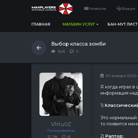
Новости
Форум
ГЛАВНАЯ
МАГАЗИН УСЛУГ
БАН-МУТ ЛИСТ
Выбор класса зомби
826
5
30 января 2022 г,
Я когда играл в
информация над
1)
Классический
Это нормальный 
то появится мен
V1rtu0Z
Пользователь
2)
Раптор:
78
61