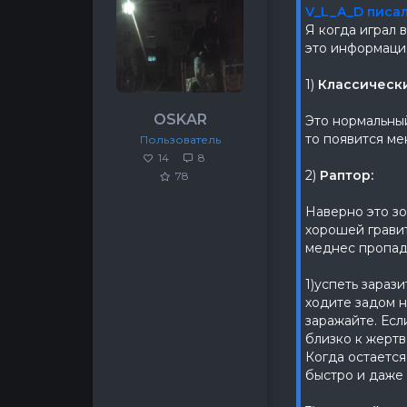
V_L_A_D писал
Я когда играл 
это информаци
1)
Классически
ОSKAR
Это нормальный
то появится ме
Пользователь
14
8
2)
Раптор:
78
Наверно это зо
хорошей гравит
меднес пропадё
1)успеть 
ходите задом н
заражайте. Есл
близк
Когда остается
быстро и даже 