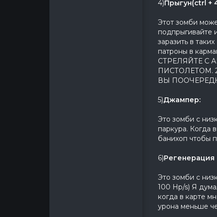
4)
Прыгун(ctrl + 4
Этот зомби може
подпрыгивайте и
заразить в таки
патроны в карм
СТРЕЛЯЙТЕ С 
ПИСТОЛЕТОМ. 
ВЫ ПООЧЕРЕДН
5)
Джампер:
Это зомби с низ
паркура. Когда в
банихоп чтобы п
6)
Регенерация 
Это зомби с низ
100 Hp/s) Я дум
когда в карте мн
урона меньше че