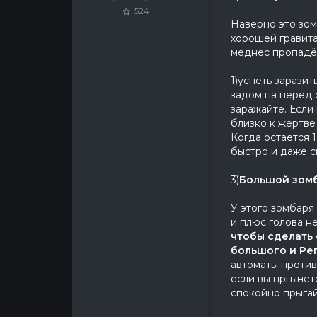
524
Наверно это зом
хорошей гравита
меднес пропадёт
1)успеть з
задом на перёд 
заражайте. Если
близко
Когда остается 
быстро и даже с
3)
Большой зомб
У этого зомбаря 
и плюс голова н
чтобы сделать 
большого и Ре
автоматы против
если вы пргынет
спокойно прыгай