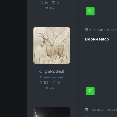
14
12
137
31 января 2022 г
Верни мясо
cTpEko3eJl
Пользователь
133
47
712
1 февраля 2022 г