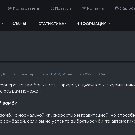
Пользователи
Правила
Контакты
Жалоб
КЛАНЫ
СТАТИСТИКА
ИНФОРМАЦИЯ
 10:51
, отредактировал:
V1rtu0Z
, 30 января 2022 г, 10:54
 сервере, то там большие в паркуре, а джамперы и курильшик
еюсь вам поможет.
 зомби:
зомби с нормальной хп, скоростью и гравитацией, но способн
ю зомбарей, если вы не успейте выбрать зомби, то автомати