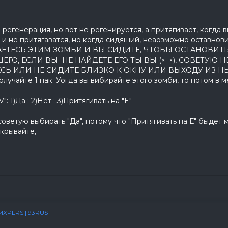
 регенерация, но вот не регенируется, а притягивает, когда 
 и не притягаватся, но когда сидяший, неаозможно оставнови
ЕТЕСЬ ЭТИМ ЗОМБИ И ВЫ СИДИТЕ, ЧТОБЫ ОСТАНОВИТЬ
О, ЕСЛИ ВЫ НЕ НАЙДЕТЕ ЕГО ТЫ ВЫ (×_×), СОВЕТУЮ Н
Ь ИЛИ НЕ СИДИТЕ БЛИЗКО К ОКНУ ИЛИ ВЫХОДУ ИЗ НЫЧКЫ
лучайте 1 пак. Уогда вы вибирайте этого зомби, то потом в м
": 1)Да ; 2)Нет ; 3)Притягивать на "E"
советую выбирать "Да", потому что "Притягивать на Е" быдет 
ткрывайте,
сть лимиты для прит
аунд
MXPLRS | 93RUS