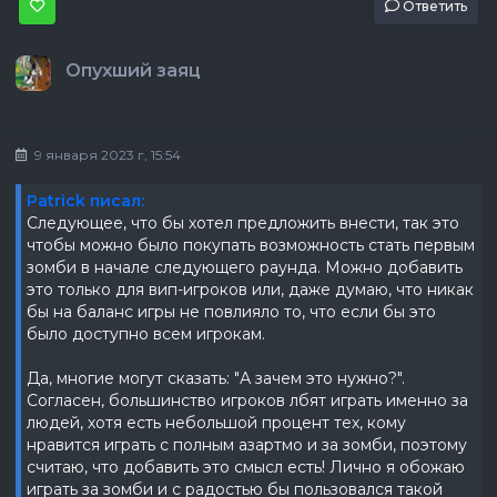
Ответить
Опухший заяц
9 января 2023 г, 15:54
Patrick писал:
Следующее, что бы хотел предложить внести, так это
чтобы можно было покупать возможность стать первым
зомби в начале следующего раунда. Можно добавить
это только для вип-игроков или, даже думаю, что никак
бы на баланс игры не повлияло то, что если бы это
было доступно всем игрокам.
Да, многие могут сказать: "А зачем это нужно?".
Согласен, большинство игроков лбят играть именно за
людей, хотя есть небольшой процент тех, кому
нравится играть с полным азартмо и за зомби, поэтому
считаю, что добавить это смысл есть! Лично я обожаю
играть за зомби и с радостью бы пользовался такой