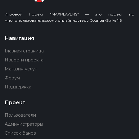
Игровой Проект "MAXPLAYERS" — это проект по
многопользовательскому онлайн-шутеру Counter-Strike 1.6
Навигация
Главная страница
Новости проекта
Магазин услуг
Форум
Поддержка
Проект
Пользователи
Администраторы
Список банов