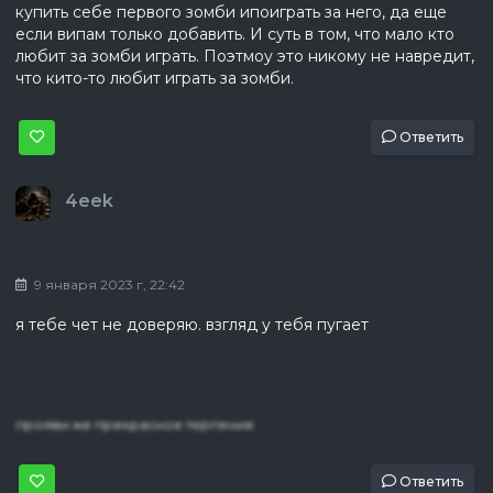
купить себе первого зомби ипоиграть за него, да еще
если випам только добавить. И суть в том, что мало кто
любит за зомби играть. Поэтмоу это никому не навредит,
что кито-то любит играть за зомби.
Ответить
4eek
9 января 2023 г, 22:42
я тебе чет не доверяю. взгляд у тебя пугает
прояви же прекрасное терпение
Ответить