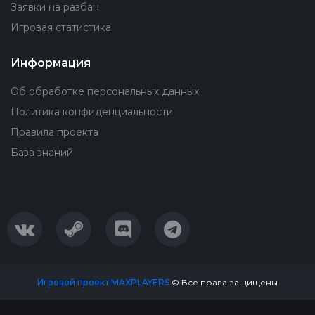
Заявки на разбан
Игровая статистика
Информация
Об обработке персональных данных
Политика конфиденциальности
Правила проекта
База знаний
Игровой проект MAXPLAYERS
© Все права защищены