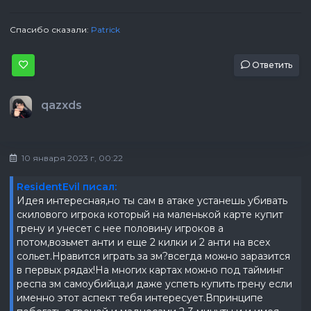
Спасибо сказали:
Patrick
Ответить
qazxds
10 января 2023 г, 00:22
ResidentEvil писал:
Идея интересная,но ты сам в атаке устанешь убивать
скилового игрока который на маленькой карте купит
грену и унесет с нее половину игроков а
потом,возьмет анти и еще 2 килки и 2 анти на всех
сольет.Нравится играть за зм?всегда можно заразится
в первых рядах!На многих картах можно под тайминг
респа зм самоубийца,и даже успеть купить грену если
именно этот аспект тебя интересует.Впринципе