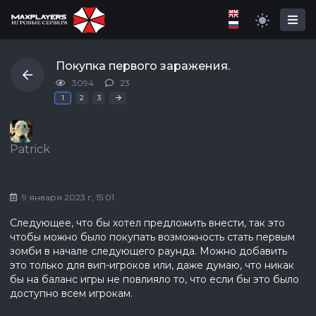
Покупка первого заражения.
3094
23
Последняя
»
1
2
3
Patrick
9 января 2023 г, 15:01
Следующее, что бы хотел предложить внести, так это
чтобы можно было покупать возможность стать первым
зомби в начале следующего раунда. Можно добавить
это только для вип-игроков или, даже думаю, что никак
бы на баланс игры не повлияло то, что если бы это было
доступно всем игрокам.