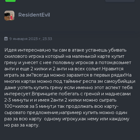
ResidentEvil
9 января 2023 г, 23:33
Идея интересная,но ты сам в атаке устанешь убивать
скилового игрока который на маленькой карте купит
грену и унесет с нее половину игроков а потом,возьмет
анти и еще 2 килки и 2 анти на всех сольет.Нравится
играть за зм?всегда можно заразится в первых рядах!На
многих картах можно под тайминг респа зм самоубийца,и
даже успеть купить грену если именно этот аспект тебя
интересует.Впринципе побегать с греной и маднесами
2-3 минуты и и имея 2анти 2 килки можно сыграть
100+килов за 5 минут,и так продолжать всю карту-
сыровато предложение,например купить можно один
раз за всю карту одному игроку,как нему или каждому
но раз за карту.