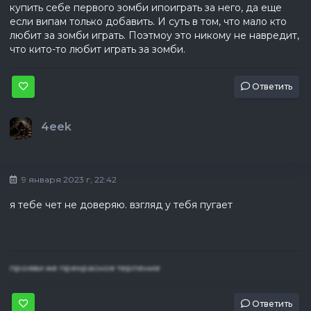
купить себе первого зомби ипоиграть за него, да еще
если випам только добавить. И суть в том, что мало кто
любит за зомби играть. Поэтмоу это никому не навредит,
что кито-то любит играть за зомби.
Ответить
4eek
9 января 2023 г, 22:42
я тебе чет не доверяю. взгляд у тебя пугает
прояви же прекрасное терпение
Ответить