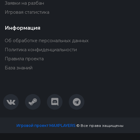
Заявки на разбан
Игровая статистика
Информация
Об обработке персональных данных
Политика конфиденциальности
Правила проекта
База знаний
Игровой проект MAXPLAYERS
© Все права защищены