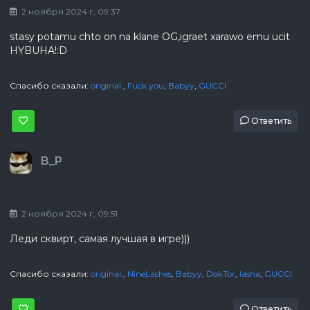
2 ноября 2024 г, 09:37
stasy potamu chto on na klane OG,igraet xarawo emu ucit
HYBUHA!:D
Спасибо сказали:
original.
,
Fuck you
,
Babyy
,
GUCCI
Ответить
B_P
2 ноября 2024 г, 09:51
Леди сквирт, самая лучшая в игре)))
Спасибо сказали:
original.
,
NineLashes
,
Babyy
,
DokTor
,
lasha
,
GUCCI
Ответить