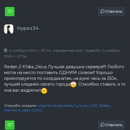
Ответить
Hypez34
2 ноября 2024 г, 07:44
, отредактировал:
Hypez34
, 2 ноября
2024 г, 07:54
Redan // K1ska_24rus Лучшая девушка сервера!!!! Любого
могла на место поставить ОДНИМ словом!! Хорошо
ориентируется по координатам, на руке часы за 250к,
лучший кладмен своего города
. Спасибки ставьте, а то
она вас вздрючит
.
Спасибо сказали:
original.
,
NineLashes
,
Fuck you
,
001
,
Zodiac
,
Mark404
,
4eek
,
GUCCI
Ответить