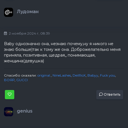
Лудоман
2 ноября 2024 г, 08:39
Baby однозначно она, незнаю почему,ну я никого не
знаю больше)так к тому же она. Доброжелательно меня
приняла, позитивная, щедрая,, понимающая,
женщина(девушка)
Спасибо сказали:
original.
,
NineLashes
,
DeilRoX
,
Babyy
,
Fuck you
,
БОЯР
,
GUCCI
Ответить
genius