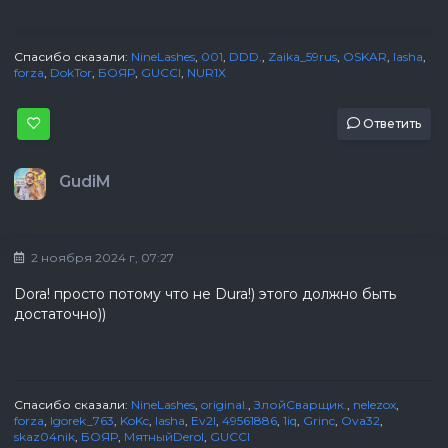
Спасибо сказали:
NineLashes
,
001
,
DDD.
,
Zaika_59rus
,
ОSKAR
,
lasha
,
forza
,
DokTor
,
БОЯР
,
GUCCI
,
NUR1X
Ответить
GudiM
2 ноября 2024 г, 07:27
Dora! просто потому что не Dura!) этого должно быть
достаточно))
Спасибо сказали:
NineLashes
,
original.
,
ЗлойСварщик.
,
nelezox
,
forza
,
Igorek_763
,
KoKc
,
lasha
,
Ev2l
,
49561886
,
1iq
,
Grinc
,
Ova32
,
skaz04nik
,
БОЯР
,
МятныйDerol
,
GUCCI