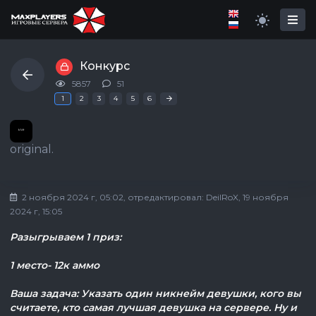
Конкурс
5857
51
Последняя
»
1
2
3
4
5
6
original.
2 ноября 2024 г, 05:02
, отредактировал:
DeilRoX
, 19 ноября
2024 г, 15:05
Разыгрываем 1 приз:
1 место- 12к аммо
Ваша задача: Указать один никнейм девушки, кого вы
считаете, кто самая лучшая девушка на сервере. Ну и