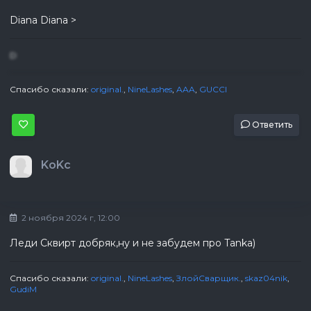
Diana Diana >
D
Спасибо сказали:
original.
,
NineLashes
,
AAA
,
GUCCI
Ответить
KoKc
2 ноября 2024 г, 12:00
Леди Сквирт добряк,ну и не забудем про Tanka)
Спасибо сказали:
original.
,
NineLashes
,
ЗлойСварщик.
,
skaz04nik
,
GudiM