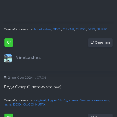
Спасибо сказали:
NineLashes
,
DDD.
,
ОSKAR
,
GUCCI
,
8210
,
NUR1X
Ответить
NineLashes
2 ноября 2024 г, 07:04
Леди Сквирт)) потому что она)
Спасибо сказали:
original.
,
Hypez34
,
Лудоман
,
Безперспективня
,
lasha
,
DDD.
,
GUCCI
,
NUR1X