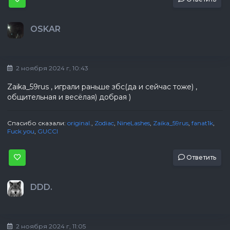
ОSKAR
2 ноября 2024 г, 10:43
Zaika_59rus , играли раньше збс(да и сейчас тоже) ,
общительная и весёлая) добрая )
Спасибо сказали:
original.
,
Zodiac
,
NineLashes
,
Zaika_59rus
,
fanat1k
,
Fuck you
,
GUCCI
Ответить
DDD.
2 ноября 2024 г, 11:05